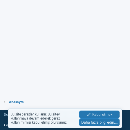
Anasayfa
İletişim
Şartlar
Gizlilik
Yardım
Anasayfa
Kabul etmek
Bu site çerezler kullanır. Bu siteyi
R
kullanmaya devam ederek çerez
S
Daha fazla bilgi edin.…
kullanımımızı kabul etmiş olursunuz.
S
®
Community platform by XenForo
© 2010-2023 XenForo Ltd.