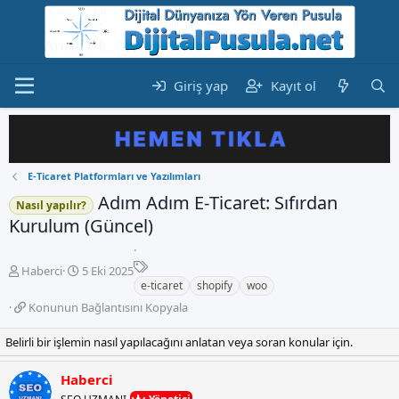
Giriş yap
Kayıt ol
E-Ticaret Platformları ve Yazılımları
Adım Adım E‑Ticaret: Sıfırdan
Nasıl yapılır?
Kurulum (Güncel)
E
K
B
Haberci
5 Eki 2025
t
o
a
e-ticaret
shopify
woo
i
n
ş
K
Konunun Bağlantısını Kopyala
k
b
l
o
e
u
a
n
Belirli bir işlemin nasıl yapılacağını anlatan veya soran konular için.
t
y
n
u
l
u
g
n
e
Haberci
b
ı
u
r
a
ç