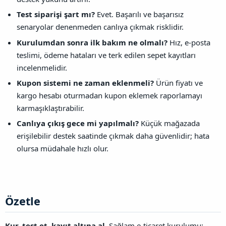
Test siparişi şart mı?
Evet. Başarılı ve başarısız
senaryolar denenmeden canlıya çıkmak risklidir.
Kurulumdan sonra ilk bakım ne olmalı?
Hız, e-posta
teslimi, ödeme hataları ve terk edilen sepet kayıtları
incelenmelidir.
Kupon sistemi ne zaman eklenmeli?
Ürün fiyatı ve
kargo hesabı oturmadan kupon eklemek raporlamayı
karmaşıklaştırabilir.
Canlıya çıkış gece mi yapılmalı?
Küçük mağazada
erişilebilir destek saatinde çıkmak daha güvenlidir; hata
olursa müdahale hızlı olur.
Özetle​
Kur, test et, kayıt altına al.
Sağlam e-ticaret kurulumu;