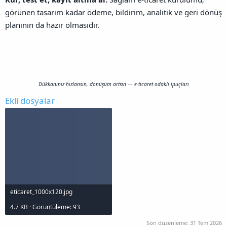
görünen tasarım kadar ödeme, bildirim, analitik ve geri dönüş
planının da hazır olmasıdır.
Dükkanınız hızlansın, dönüşüm artsın — e‑ticaret odaklı ipuçları
Ekli dosyalar
eticaret_1000x120.jpg
4.7 KB · Görüntüleme: 93
Son düzenleme:
31 Tem 2026