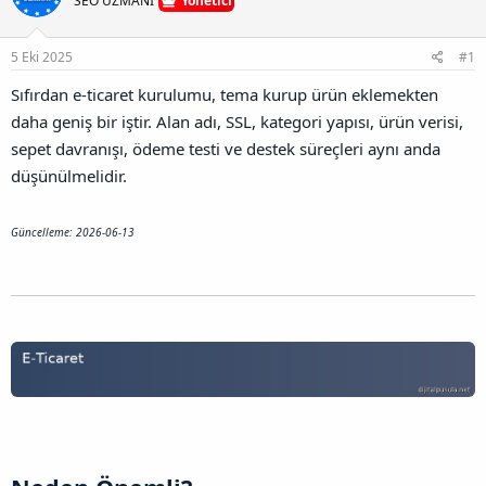
SEO UZMANI
Yönetici
n
ş
t
B
l
a
a
5 Eki 2025
#1
a
r
ğ
t
i
l
Sıfırdan e-ticaret kurulumu, tema kurup ürün eklemekten
a
h
a
n
i
daha geniş bir iştir. Alan adı, SSL, kategori yapısı, ürün verisi,
n
t
sepet davranışı, ödeme testi ve destek süreçleri aynı anda
ı
düşünülmelidir.
s
ı
n
Güncelleme: 2026-06-13
ı
K
o
p
y
a
l
a