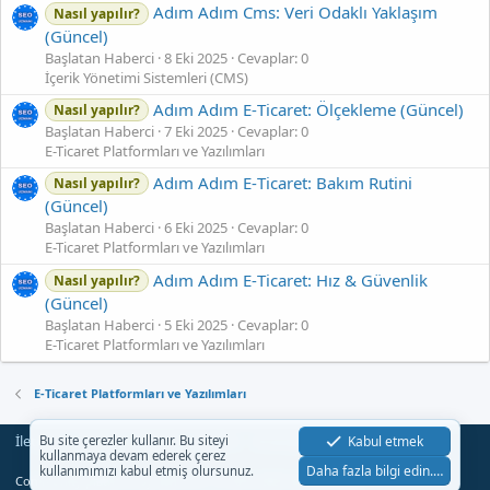
Adım Adım Cms: Veri Odaklı Yaklaşım
Nasıl yapılır?
(Güncel)
Başlatan Haberci
8 Eki 2025
Cevaplar: 0
İçerik Yönetimi Sistemleri (CMS)
Adım Adım E‑Ticaret: Ölçekleme (Güncel)
Nasıl yapılır?
Başlatan Haberci
7 Eki 2025
Cevaplar: 0
E-Ticaret Platformları ve Yazılımları
Adım Adım E‑Ticaret: Bakım Rutini
Nasıl yapılır?
(Güncel)
Başlatan Haberci
6 Eki 2025
Cevaplar: 0
E-Ticaret Platformları ve Yazılımları
Adım Adım E‑Ticaret: Hız & Güvenlik
Nasıl yapılır?
(Güncel)
Başlatan Haberci
5 Eki 2025
Cevaplar: 0
E-Ticaret Platformları ve Yazılımları
E-Ticaret Platformları ve Yazılımları
İletişim
Şartlar
Gizlilik
Yardım
Anasayfa
Kabul etmek
Bu site çerezler kullanır. Bu siteyi
R
kullanmaya devam ederek çerez
S
Daha fazla bilgi edin.…
kullanımımızı kabul etmiş olursunuz.
S
®
Community platform by XenForo
© 2010-2023 XenForo Ltd.