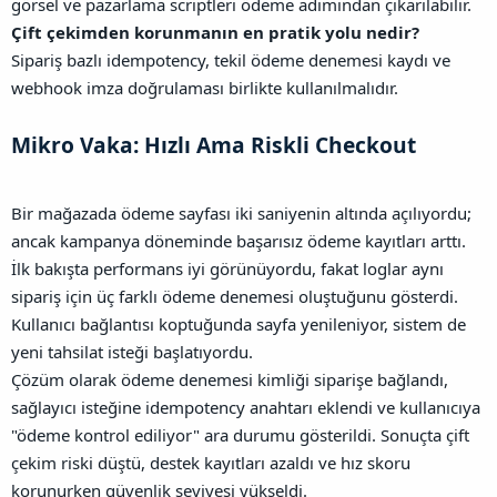
görsel ve pazarlama scriptleri ödeme adımından çıkarılabilir.
Çift çekimden korunmanın en pratik yolu nedir?
Sipariş bazlı idempotency, tekil ödeme denemesi kaydı ve
webhook imza doğrulaması birlikte kullanılmalıdır.
Mikro Vaka: Hızlı Ama Riskli Checkout​
Bir mağazada ödeme sayfası iki saniyenin altında açılıyordu;
ancak kampanya döneminde başarısız ödeme kayıtları arttı.
İlk bakışta performans iyi görünüyordu, fakat loglar aynı
sipariş için üç farklı ödeme denemesi oluştuğunu gösterdi.
Kullanıcı bağlantısı koptuğunda sayfa yenileniyor, sistem de
yeni tahsilat isteği başlatıyordu.
Çözüm olarak ödeme denemesi kimliği siparişe bağlandı,
sağlayıcı isteğine idempotency anahtarı eklendi ve kullanıcıya
"ödeme kontrol ediliyor" ara durumu gösterildi. Sonuçta çift
çekim riski düştü, destek kayıtları azaldı ve hız skoru
korunurken güvenlik seviyesi yükseldi.