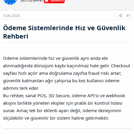
SEO UZMANI
Yönetici
n
ş
t
B
l
a
a
5 Eki 2025
#1
a
r
ğ
t
i
l
Ödeme Sistemlerinde Hız ve Güvenlik
a
h
a
n
i
n
Rehberi​
t
ı
s
ı
Ödeme sistemlerinde hız ve güvenlik aynı anda ele
n
alınmadığında dönüşüm kaybı kaçınılmaz hale gelir. Checkout
ı
K
sayfası hızlı açılır ama doğrulama zayıfsa fraud riski artar;
o
güvenlik katmanları ağır çalışırsa bu kez kullanıcı ödeme
p
y
adımını terk eder.
a
Bu rehber, sanal POS, 3D Secure, ödeme API'si ve webhook
l
akışını birlikte yöneten ekipler için pratik bir kontrol listesi
a
sunar. Amaç tek bir eklenti ayarı değil, ödeme deneyimini
ölçülebilir ve güvenilir bir sistem haline getirmektir.