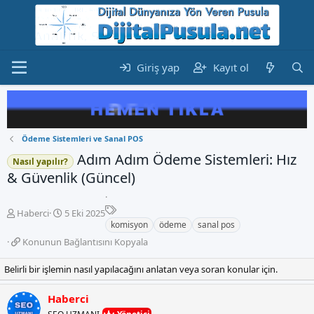
Giriş yap
Kayıt ol
Ödeme Sistemleri ve Sanal POS
Adım Adım Ödeme Sistemleri: Hız
Nasıl yapılır?
& Güvenlik (Güncel)
E
K
B
Haberci
5 Eki 2025
t
o
a
komisyon
ödeme
sanal pos
i
n
ş
K
Konunun Bağlantısını Kopyala
k
b
l
o
e
u
a
n
Belirli bir işlemin nasıl yapılacağını anlatan veya soran konular için.
t
y
n
u
l
u
g
n
e
Haberci
b
ı
u
r
a
ç