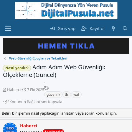
Giriş yap
Kayıt ol
Web Güvenliği İpuçları ve Teknikleri
Adım Adım Web Güvenliği:
Nasıl yapılır?
Ölçekleme (Güncel)
E
K
B
Haberci
7 Eki 2025
t
o
a
güvenlik
tls
waf
i
n
ş
K
Konunun Bağlantısını Kopyala
k
b
l
o
e
u
a
n
Belirli bir işlemin nasıl yapılacağını anlatan veya soran konular için.
t
y
n
u
l
u
g
n
e
Haberci
b
ı
u
r
a
ç