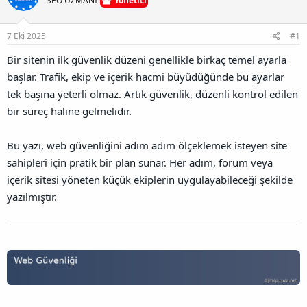
SEO UZMANI
Yönetici
n
ş
t
B
l
a
a
7 Eki 2025
#1
a
r
ğ
t
i
l
Bir sitenin ilk güvenlik düzeni genellikle birkaç temel ayarla
a
h
a
n
i
başlar. Trafik, ekip ve içerik hacmi büyüdüğünde bu ayarlar
n
t
tek başına yeterli olmaz. Artık güvenlik, düzenli kontrol edilen
ı
bir süreç haline gelmelidir.
s
ı
n
Bu yazı, web güvenliğini adım adım ölçeklemek isteyen site
ı
sahipleri için pratik bir plan sunar. Her adım, forum veya
K
o
içerik sitesi yöneten küçük ekiplerin uygulayabileceği şekilde
p
yazılmıştır.
y
a
l
a