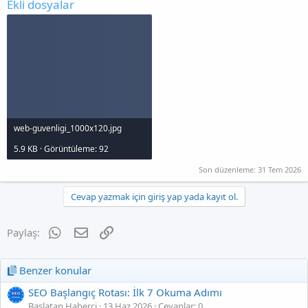
Ekli dosyalar
web-guvenligi_1000x120.jpg
5.9 KB · Görüntüleme: 92
Son düzenleme:
31 Tem 2026
Cevap yazmak için giriş yap yada kayıt ol.
WhatsApp
E-posta
Link
Paylaş:
Benzer konular
SEO Başlangıç Rotası: İlk 7 Okuma Adımı
Başlatan Haberci
13 Haz 2026
Cevaplar: 0