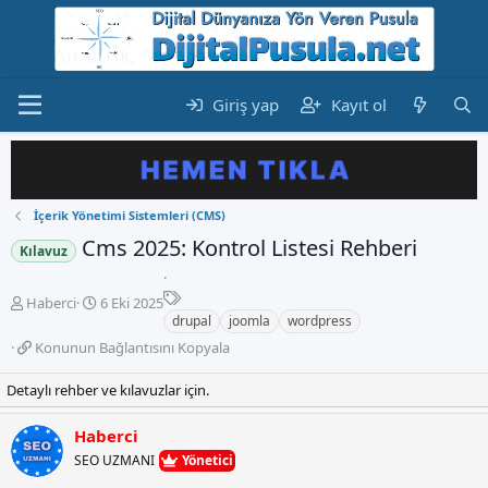
Giriş yap
Kayıt ol
İçerik Yönetimi Sistemleri (CMS)
Cms 2025: Kontrol Listesi Rehberi
Kılavuz
E
K
B
Haberci
6 Eki 2025
t
o
a
drupal
joomla
wordpress
i
n
ş
K
Konunun Bağlantısını Kopyala
k
b
l
o
e
u
a
n
Detaylı rehber ve kılavuzlar için.
t
y
n
u
l
u
g
n
e
Haberci
b
ı
u
r
a
ç
SEO UZMANI
Yönetici
n
ş
t
B