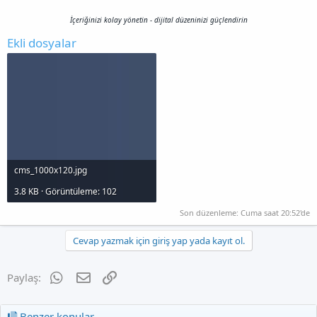
İçeriğinizi kolay yönetin - dijital düzeninizi güçlendirin
Ekli dosyalar
cms_1000x120.jpg
3.8 KB · Görüntüleme: 102
Son düzenleme:
Cuma saat 20:52'de
Cevap yazmak için giriş yap yada kayıt ol.
WhatsApp
E-posta
Link
Paylaş:
Benzer konular