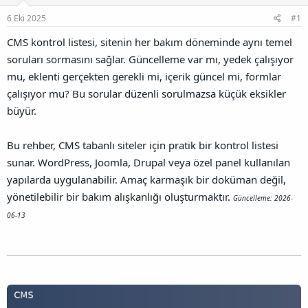
l
a
a
6 Eki 2025
#1
a
r
ğ
t
i
l
CMS kontrol listesi, sitenin her bakım döneminde aynı temel
a
h
a
n
i
soruları sormasını sağlar. Güncelleme var mı, yedek çalışıyor
n
t
mu, eklenti gerçekten gerekli mi, içerik güncel mi, formlar
ı
çalışıyor mu? Bu sorular düzenli sorulmazsa küçük eksikler
s
ı
büyür.
n
ı
Bu rehber, CMS tabanlı siteler için pratik bir kontrol listesi
K
o
sunar. WordPress, Joomla, Drupal veya özel panel kullanılan
p
yapılarda uygulanabilir. Amaç karmaşık bir doküman değil,
y
a
yönetilebilir bir bakım alışkanlığı oluşturmaktır.
Güncelleme: 2026-
l
06-13
a