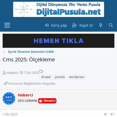
Giriş yap
Kayıt ol
İçerik Yönetimi Sistemleri (CMS)
Cms 2025: Ölçekleme
E
K
B
Haberci
7 Eki 2025
t
o
a
drupal
joomla
wordpress
i
n
ş
K
Konunun Bağlantısını Kopyala
k
b
l
o
e
u
a
n
Haberci
t
y
n
u
l
u
g
SEO UZMANI
Yönetici
n
e
b
ı
u
r
a
ç
n
7 Eki 2025
#1
ş
t
B