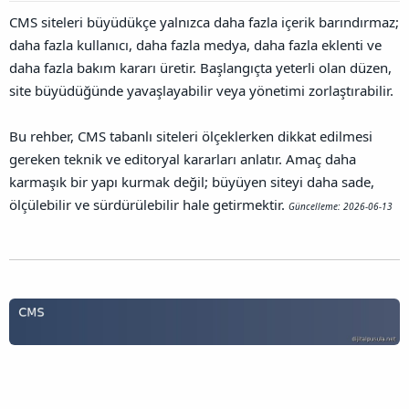
l
a
a
CMS siteleri büyüdükçe yalnızca daha fazla içerik barındırmaz;
a
r
ğ
t
i
daha fazla kullanıcı, daha fazla medya, daha fazla eklenti ve
l
a
h
a
daha fazla bakım kararı üretir. Başlangıçta yeterli olan düzen,
n
i
n
site büyüdüğünde yavaşlayabilir veya yönetimi zorlaştırabilir.
t
ı
s
Bu rehber, CMS tabanlı siteleri ölçeklerken dikkat edilmesi
ı
gereken teknik ve editoryal kararları anlatır. Amaç daha
n
ı
karmaşık bir yapı kurmak değil; büyüyen siteyi daha sade,
K
ölçülebilir ve sürdürülebilir hale getirmektir.
Güncelleme: 2026-06-13
o
p
y
a
l
a