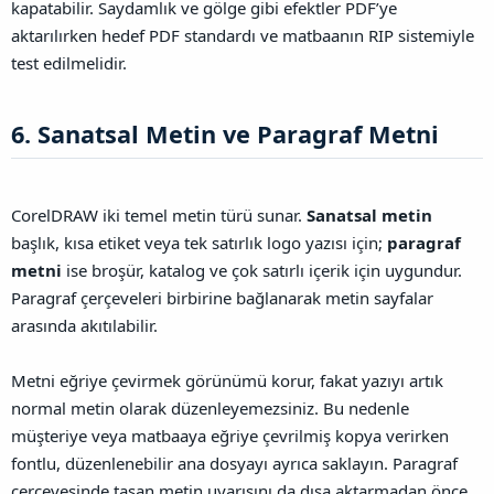
kapatabilir. Saydamlık ve gölge gibi efektler PDF’ye
aktarılırken hedef PDF standardı ve matbaanın RIP sistemiyle
test edilmelidir.
6. Sanatsal Metin ve Paragraf Metni​
CorelDRAW iki temel metin türü sunar.
Sanatsal metin
başlık, kısa etiket veya tek satırlık logo yazısı için;
paragraf
metni
ise broşür, katalog ve çok satırlı içerik için uygundur.
Paragraf çerçeveleri birbirine bağlanarak metin sayfalar
arasında akıtılabilir.
Metni eğriye çevirmek görünümü korur, fakat yazıyı artık
normal metin olarak düzenleyemezsiniz. Bu nedenle
müşteriye veya matbaaya eğriye çevrilmiş kopya verirken
fontlu, düzenlenebilir ana dosyayı ayrıca saklayın. Paragraf
çerçevesinde taşan metin uyarısını da dışa aktarmadan önce