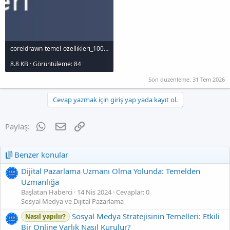
coreldrawn-temel-ozellikleri_1000x120.jpg
8.8 KB · Görüntüleme: 84
Son düzenleme:
31 Tem 2026
Cevap yazmak için giriş yap yada kayıt ol.
WhatsApp
E-posta
Link
Paylaş:
Benzer konular
Dijital Pazarlama Uzmanı Olma Yolunda: Temelden
Uzmanlığa
Başlatan Haberci
14 Nis 2024
Cevaplar: 0
Sosyal Medya ve Dijital Pazarlama
Sosyal Medya Stratejisinin Temelleri: Etkili
Nasıl yapılır?
Bir Online Varlık Nasıl Kurulur?