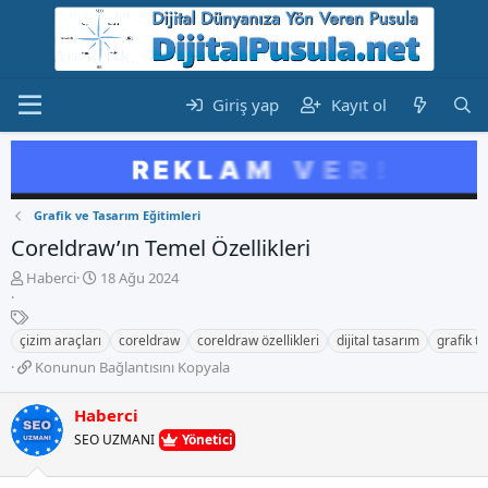
Giriş yap
Kayıt ol
Grafik ve Tasarım Eğitimleri
Coreldraw’ın Temel Özellikleri
K
B
Haberci
18 Ağu 2024
o
a
n
E
ş
b
t
l
çizim araçları
coreldraw
coreldraw özellikleri
dijital tasarım
grafik t
u
i
a
K
Konunun Bağlantısını Kopyala
y
k
n
o
u
e
g
n
b
t
Haberci
ı
u
a
l
ç
SEO UZMANI
Yönetici
n
ş
e
t
u
l
r
a
n