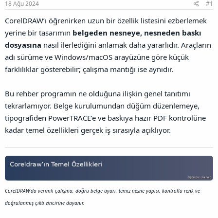
a
r
18 Ağu 2024
#1
B
t
i
a
a
h
CorelDRAW’ı öğrenirken uzun bir özellik listesini ezberlemek
ğ
n
i
yerine bir tasarımın
belgeden nesneye, nesneden baskı
l
a
dosyasına
nasıl ilerlediğini anlamak daha yararlıdır. Araçların
n
adı sürüme ve Windows/macOS arayüzüne göre küçük
t
ı
farklılıklar gösterebilir; çalışma mantığı ise aynıdır.
s
ı
Bu rehber programın ne olduğuna ilişkin genel tanıtımı
n
ı
tekrarlamıyor. Belge kurulumundan düğüm düzenlemeye,
K
tipografiden PowerTRACE’e ve baskıya hazır PDF kontrolüne
o
kadar temel özellikleri gerçek iş sırasıyla açıklıyor.
p
y
a
l
a
CorelDRAW’da verimli çalışma; doğru belge ayarı, temiz nesne yapısı, kontrollü renk ve
doğrulanmış çıktı zincirine dayanır.