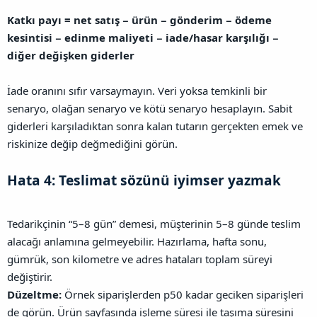
Katkı payı = net satış − ürün − gönderim − ödeme
kesintisi − edinme maliyeti − iade/hasar karşılığı −
diğer değişken giderler
İade oranını sıfır varsaymayın. Veri yoksa temkinli bir
senaryo, olağan senaryo ve kötü senaryo hesaplayın. Sabit
giderleri karşıladıktan sonra kalan tutarın gerçekten emek ve
riskinize değip değmediğini görün.
Hata 4: Teslimat sözünü iyimser yazmak​
Tedarikçinin “5–8 gün” demesi, müşterinin 5–8 günde teslim
alacağı anlamına gelmeyebilir. Hazırlama, hafta sonu,
gümrük, son kilometre ve adres hataları toplam süreyi
değiştirir.
Düzeltme:
Örnek siparişlerden p50 kadar geciken siparişleri
de görün. Ürün sayfasında işleme süresi ile taşıma süresini