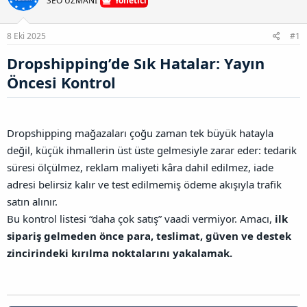
SEO UZMANI
Yönetici
n
ş
t
B
l
a
a
8 Eki 2025
#1
a
r
ğ
t
i
l
Dropshipping’de Sık Hatalar: Yayın
a
h
a
n
i
n
Öncesi Kontrol​
t
ı
s
ı
Dropshipping mağazaları çoğu zaman tek büyük hatayla
n
değil, küçük ihmallerin üst üste gelmesiyle zarar eder: tedarik
ı
K
süresi ölçülmez, reklam maliyeti kâra dahil edilmez, iade
o
adresi belirsiz kalır ve test edilmemiş ödeme akışıyla trafik
p
y
satın alınır.
a
Bu kontrol listesi “daha çok satış” vaadi vermiyor. Amacı,
ilk
l
sipariş gelmeden önce para, teslimat, güven ve destek
a
zincirindeki kırılma noktalarını yakalamak.