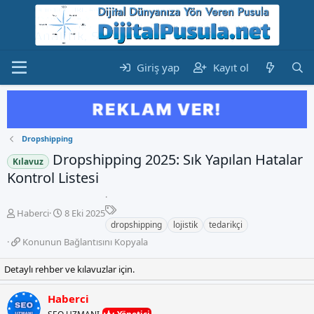
Giriş yap
Kayıt ol
Dropshipping
Dropshipping 2025: Sık Yapılan Hatalar
Kılavuz
Kontrol Listesi
E
K
B
Haberci
8 Eki 2025
t
o
a
dropshipping
lojistik
tedarikçi
i
n
ş
K
Konunun Bağlantısını Kopyala
k
b
l
o
e
u
a
n
Detaylı rehber ve kılavuzlar için.
t
y
n
u
l
u
g
n
e
Haberci
b
ı
u
r
a
ç