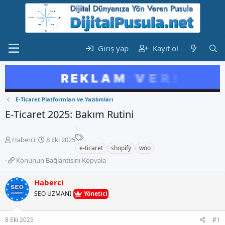
Giriş yap
Kayıt ol
E-Ticaret Platformları ve Yazılımları
E‑Ticaret 2025: Bakım Rutini
E
K
B
Haberci
8 Eki 2025
t
o
a
e-ticaret
shopify
woo
i
n
ş
K
Konunun Bağlantısını Kopyala
k
b
l
o
e
u
a
n
Haberci
t
y
n
u
l
u
g
SEO UZMANI
Yönetici
n
e
b
ı
u
r
a
ç
n
8 Eki 2025
#1
ş
t
B