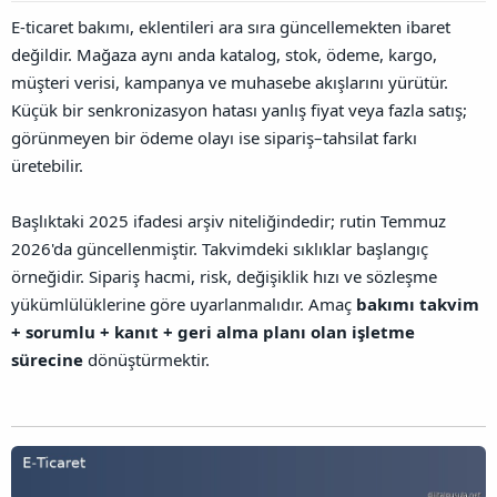
l
a
a
E‑ticaret bakımı, eklentileri ara sıra güncellemekten ibaret
a
r
ğ
t
i
değildir. Mağaza aynı anda katalog, stok, ödeme, kargo,
l
a
h
a
müşteri verisi, kampanya ve muhasebe akışlarını yürütür.
n
i
n
Küçük bir senkronizasyon hatası yanlış fiyat veya fazla satış;
t
ı
görünmeyen bir ödeme olayı ise sipariş–tahsilat farkı
s
üretebilir.
ı
n
ı
Başlıktaki 2025 ifadesi arşiv niteliğindedir; rutin Temmuz
K
2026'da güncellenmiştir. Takvimdeki sıklıklar başlangıç
o
örneğidir. Sipariş hacmi, risk, değişiklik hızı ve sözleşme
p
y
yükümlülüklerine göre uyarlanmalıdır. Amaç
bakımı takvim
a
+ sorumlu + kanıt + geri alma planı olan işletme
l
a
sürecine
dönüştürmektir.