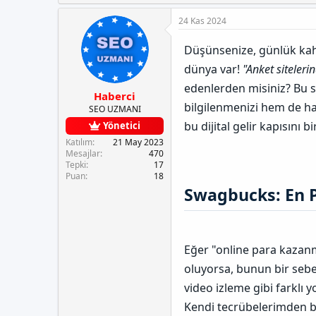
e
u
a
u
t
y
n
n
24 Kas 2024
l
u
g
u
e
b
ı
n
Düşünsenize, günlük kahv
r
a
ç
B
ş
t
a
dünya var!
"Anket sitele
l
a
ğ
edenlerden misiniz? Bu 
a
r
l
Haberci
t
i
a
bilgilenmenizi hem de ha
SEO UZMANI
a
h
n
bu dijital gelir kapısını b
Yönetici
n
i
t
Katılım
21 May 2023
ı
Mesajlar
470
s
Tepki
17
ı
Puan
18
n
Swagbucks: En P
ı
K
o
p
y
Eğer "online para kazanm
a
oluyorsa, bunun bir sebeb
l
a
video izleme gibi farklı 
Kendi tecrübelerimden 