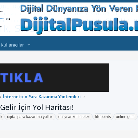
Kullanıcılar
İnternetten Para Kazanma Yöntemleri
Gelir İçin Yol Haritası!
ak
dijital para kazanma yolları
en iyi anket siteleri
lifepoints
online gelir