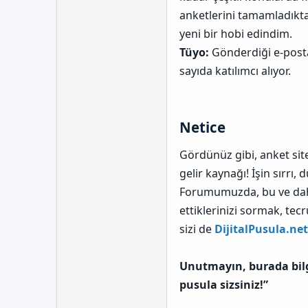
anketlerini tamamladıkta
yeni bir hobi edindim.
Tüyo:
Gönderdiği e-posta
sayıda katılımcı alıyor.
Netice​
Gördünüz gibi, anket site
gelir kaynağı! İşin sırrı
Forumumuzda, bu ve daha 
ettiklerinizi sormak, tec
sizi de
DijitalPusula.net
Unutmayın, burada bilgi
pusula sizsiniz!”