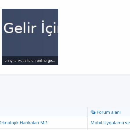
en-iyi-anket-siteleri-online-gelir-icin-yol-haritas_1000x120.jpg
12.3 KB · Görüntüleme: 35
Forum alanı
eknolojik Harikaları Mı?
Mobil Uygulama ve