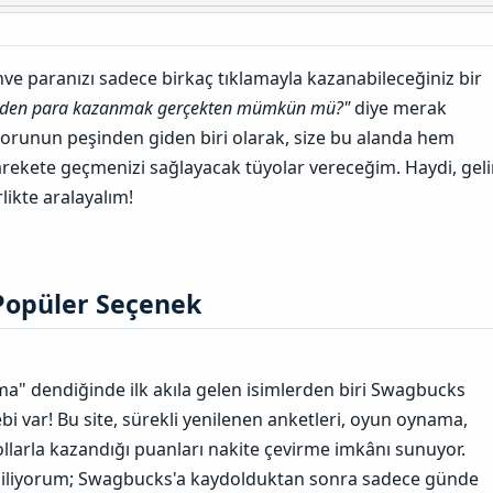
e paranızı sadece birkaç tıklamayla kazanabileceğiniz bir
rinden para kazanmak gerçekten mümkün mü?"
diye merak
sorunun peşinden giden biri olarak, size bu alanda hem
rekete geçmenizi sağlayacak tüyolar vereceğim. Haydi, gel
irlikte aralayalım!
opüler Seçenek​
a" dendiğinde ilk akıla gelen isimlerden biri Swagbucks
i var! Bu site, sürekli yenilenen anketleri, oyun oynama,
yollarla kazandığı puanları nakite çevirme imkânı sunuyor.
biliyorum; Swagbucks'a kaydolduktan sonra sadece günde