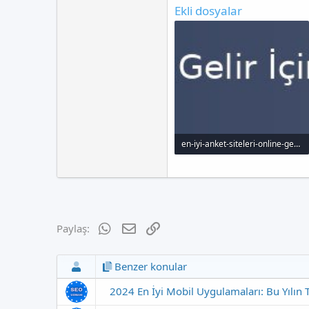
Ekli dosyalar
en-iyi-anket-siteleri-online-gelir-icin-yol-haritas_1000x120.jpg
12.3 KB · Görüntüleme: 67
WhatsApp
E-posta
Link
Paylaş:
Benzer konular
2024 En İyi Mobil Uygulamaları: Bu Yılın T