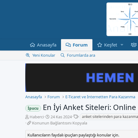
Anasayfa
Forum
Keşfet
Yeni Konular
Forumlarda ara
Anasayfa
Forum
E-Ticaret ve İnternetten Para Kazanma
En İyi Anket Siteleri: Online 
İpucu
E
K
B
Haberci
24 Kas 2024
anket sitelerinden para kazanm
t
o
a
K
Konunun Bağlantısını Kopyala
i
n
ş
o
k
b
l
n
Kullanıcıların faydalı ipuçları paylaştığı konular için.