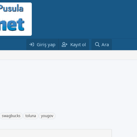
Giriş yap
Kayıt ol
Ara
swagbucks
toluna
yougov