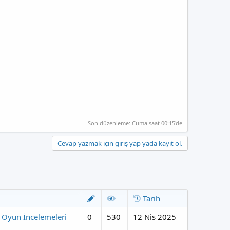
Son düzenleme:
Cuma saat 00:15'de
Cevap yazmak için giriş yap yada kayıt ol.
Tarih
 Oyun İncelemeleri
0
530
12 Nis 2025