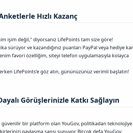
Anketlerle Hızlı Kazanç​
m işim değil," diyorsanız LifePoints tam size göre!
ika sürüyor ve kazandığınız puanları PayPal veya hediye kar
enim favori özelliğim, siteyi telefon uygulamasıyla kolayca
erken LifePoints’e göz atın, gününüzünüz verimli başlatın!
ayalı Görüşlerinizle Katkı Sağlayın​
 güvenilir bir platform olan YouGov, politikadan teknolojiye
ikirlerinizi paylaşma şansı sunuyor. Birçok defa YouGov