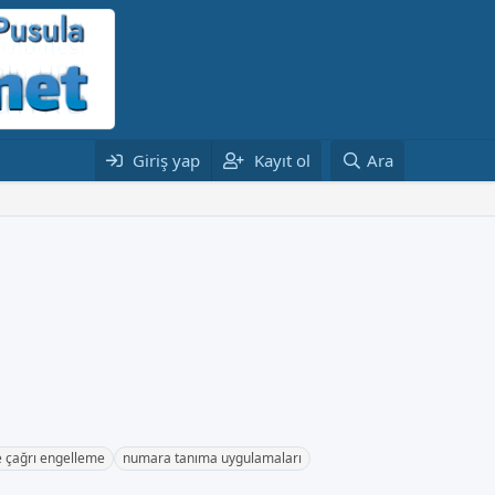
Giriş yap
Kayıt ol
Ara
 çağrı engelleme
numara tanıma uygulamaları