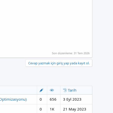
Son düzenleme:
31 Tem 2026
Cevap yazmak için giriş yap yada kayıt ol.
Tarih
Optimizasyonu)
0
656
3 Eyl 2023
0
1K
21 May 2023