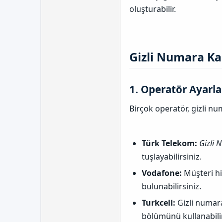
a
oluşturabilir.
Gizli Numara Ka
1.
Operatör Ayarla
Birçok operatör, gizli nu
Türk Telekom:
Gizli 
tuşlayabilirsiniz.
Vodafone:
Müşteri hi
bulunabilirsiniz.
Turkcell:
Gizli numara
bölümünü kullanabilir