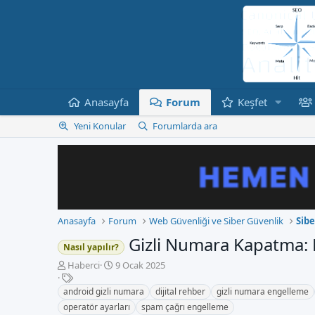
Anasayfa
Forum
Keşfet
Yeni Konular
Forumlarda ara
Anasayfa
Forum
Web Güvenliği ve Siber Güvenlik
Sibe
Gizli Numara Kapatma:
Nasıl yapılır?
K
B
Haberci
9 Ocak 2025
o
E
a
n
t
ş
android gizli numara
dijital rehber
gizli numara engelleme
b
i
l
operatör ayarları
spam çağrı engelleme