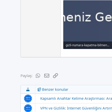
gizli-numara-kapatma-bilmeniz-gereken-yontemler_1000x120.jpg
12.9 KB · Görüntüleme: 90
WhatsApp
E-posta
Link
Paylaş:
Benzer konular
Kapsamlı Anahtar Kelime Araştırması: Ara
VPN ve Gizlilik: İnternet Güvenliğini Artı