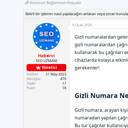
u
k
a
K
Konunun Bağlantısını Kopyala
y
e
n
o
u
t
g
n
Belirli bir işlemin nasıl yapılacağını anlatan veya soran konular
b
l
ı
u
a
e
ç
n
9 Ocak 2025
ş
r
t
u
l
a
n
a
r
Gizli numaralardan gelen ç
B
t
i
a
gizli numaralardan çağrı
a
h
ğ
n
i
kullanarak bu çağrıları e
l
Haberci
a
cihazlarda kolayca etkinl
SEO UZMANI
n
gerekenler!
Yönetici
t
Katılım
21 May 2023
ı
Mesajlar
470
s
Tepki
17
ı
Puan
18
n
Gizli Numara Ne
ı
K
o
Gizli numara, arayan kiş
p
y
numaradan yapılan çağrıla
a
Bu tür çağrılar kullanıcıy
l