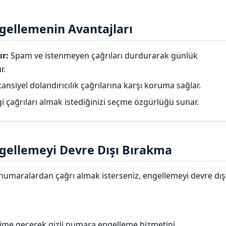
gellemenin Avantajları​
ır:
Spam ve istenmeyen çağrıları durdurarak günlük
r.
ansiyel dolandırıcılık çağrılarına karşı koruma sağlar.
 çağrıları almak istediğinizi seçme özgürlüğü sunar.
gellemeyi Devre Dışı Bırakma​
i numaralardan çağrı almak isterseniz, engellemeyi devre dış
şime geçerek gizli numara engelleme hizmetini