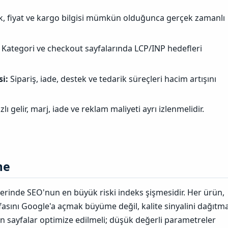
, fiyat ve kargo bilgisi mümkün olduğunca gerçek zamanlı
Kategori ve checkout sayfalarında LCP/INP hedefleri
i:
Sipariş, iade, destek ve tedarik süreçleri hacim artışını
lı gelir, marj, iade ve reklam maliyeti ayrı izlenmelidir.
e​
lerinde SEO'nun en büyük riski indeks şişmesidir. Her ürün,
yfasını Google'a açmak büyüme değil, kalite sinyalini dağıtm
an sayfalar optimize edilmeli; düşük değerli parametreler