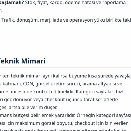
başlamalı?
Stok, fiyat, kargo, ödeme hatası ve raporlama
.
?
Trafik, dönüşüm, marj, iade ve operasyon yükü birlikte tak
Teknik Mimari​
arken teknik mimari aynı kalırsa büyüme kısa sürede yavaşlar
e katmanı, CDN, görsel üretim süreci, arama altyapısı ve
me öncesinde kontrol edilmelidir. Kategori sayfaları hızlı
rı geç dönüyor veya checkout üçüncü taraf scriptlerle
esi artsa bile verim düşer.
ans bütçesi belirlemek yararlıdır. Örneğin kategori sayfas
ası için maksimum görsel boyutu, checkout için izin verilen