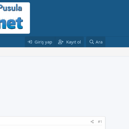
Giriş yap
Kayıt ol
Ara
#1