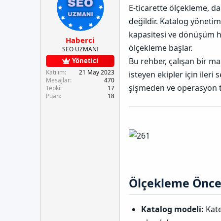
e
u
a
n
E-ticarette ölçekleme, d
t
y
n
u
l
u
g
n
değildir. Katalog yönetim
e
b
ı
B
kapasitesi ve dönüşüm h
r
a
ç
a
Haberci
ş
t
ğ
ölçekleme başlar.
SEO UZMANI
l
a
l
Bu rehber, çalışan bir m
Yönetici
a
r
a
t
i
n
Katılım
21 May 2023
isteyen ekipler için ileri
Mesajlar
470
a
h
t
şişmeden ve operasyon 
Tepki
17
n
i
ı
Puan
18
s
ı
n
ı
K
o
p
y
a
l
Ölçekleme Öncesi
a
Katalog modeli:
Kate