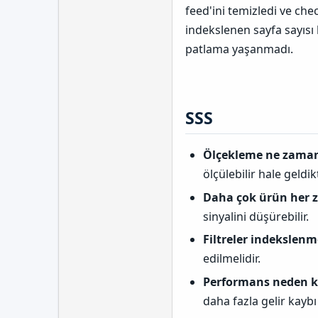
feed'ini temizledi ve ch
indekslenen sayfa sayısı k
patlama yaşanmadı.
SSS​
Ölçekleme ne zaman
ölçülebilir hale geldi
Daha çok ürün her 
sinyalini düşürebilir.
Filtreler indekslenm
edilmelidir.
Performans neden kr
daha fazla gelir kaybı 