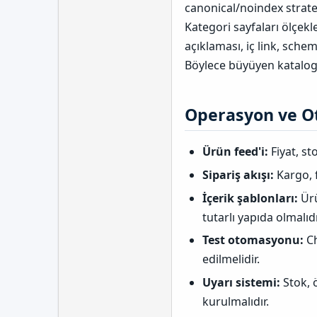
canonical/noindex strateji
Kategori sayfaları ölçek
açıklaması, iç link, sche
Böylece büyüyen katalog s
Operasyon ve O
Ürün feed'i:
Fiyat, st
Sipariş akışı:
Kargo, f
İçerik şablonları:
Ürü
tutarlı yapıda olmalıdı
Test otomasyonu:
Ch
edilmelidir.
Uyarı sistemi:
Stok, 
kurulmalıdır.