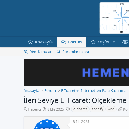
Anasayfa
Forum
Keşfet
Yeni Konular
Forumlarda ara
Anasayfa
Forum
E-Ticaret ve İnternetten Para Kazanma
İleri Seviye E‑Ticaret: Ölçekleme
E
K
B
K
Haberci
8 Eki 2025
e-ticaret
shopify
woo
Kon
t
o
a
o
i
n
ş
n
8 Eki 2025
k
b
l
u