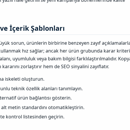
si yazılı hale getirilirse yeni kampanya dönemlerinde kalite
ve İçerik Şablonları​
yük sorun, ürünlerin birbirine benzeyen zayıf açıklamalarl
kullanmak hız sağlar; ancak her ürün grubunda karar kriteri
lanı, uyumluluk veya bakım bilgisi farklılaştırılmalıdır. Kopy
kararını zorlaştırır hem de SEO sinyalini zayıflatır.
a iskeleti oluşturun.
unlu teknik özellik alanları tanımlayın.
ternatif ürün bağlantısı gösterin.
alt metin standardını otomatikleştirin.
ite kontrol listesinden geçirin.