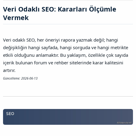
l
a
a
Veri Odaklı SEO: Kararları Ölçümle
a
r
ğ
t
i
l
Vermek​
a
h
a
n
i
n
t
ı
Veri odaklı SEO, her öneriyi rapora yazmak değil; hangi
s
değişikliğin hangi sayfada, hangi sorguda ve hangi metrikte
ı
n
etkili olduğunu anlamaktır. Bu yaklaşım, özellikle çok sayıda
ı
içerik bulunan forum ve rehber sitelerinde karar kalitesini
K
artırır.
o
p
Güncelleme: 2026-06-13
y
a
l
a