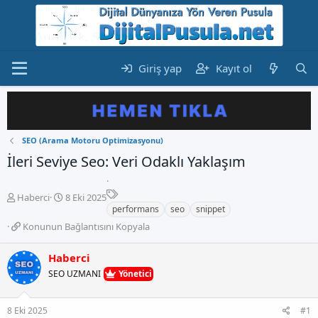
Giriş yap
Kayıt ol
SEO (Arama Motoru Optimizasyonu)
İleri Seviye Seo: Veri Odaklı Yaklaşım
E
K
B
Haberci
8 Eki 2025
t
o
a
performans
seo
snippet
i
n
ş
K
Konunun Bağlantısını Kopyala
k
b
l
o
e
u
a
n
Haberci
t
y
n
u
l
u
g
SEO UZMANI
Yönetici
n
e
b
ı
u
r
a
ç
n
8 Eki 2025
#1
ş
t
B