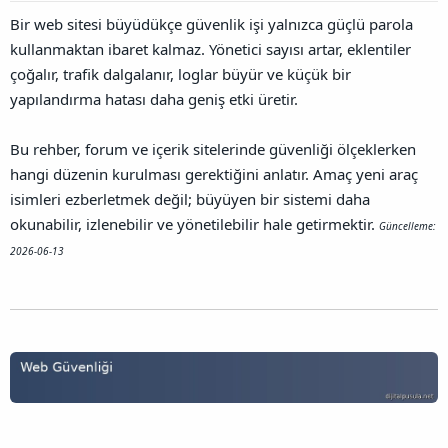
l
a
a
Bir web sitesi büyüdükçe güvenlik işi yalnızca güçlü parola
a
r
ğ
t
i
kullanmaktan ibaret kalmaz. Yönetici sayısı artar, eklentiler
l
a
h
a
çoğalır, trafik dalgalanır, loglar büyür ve küçük bir
n
i
n
yapılandırma hatası daha geniş etki üretir.
t
ı
s
Bu rehber, forum ve içerik sitelerinde güvenliği ölçeklerken
ı
hangi düzenin kurulması gerektiğini anlatır. Amaç yeni araç
n
ı
isimleri ezberletmek değil; büyüyen bir sistemi daha
K
okunabilir, izlenebilir ve yönetilebilir hale getirmektir.
Güncelleme:
o
p
2026-06-13
y
a
l
a