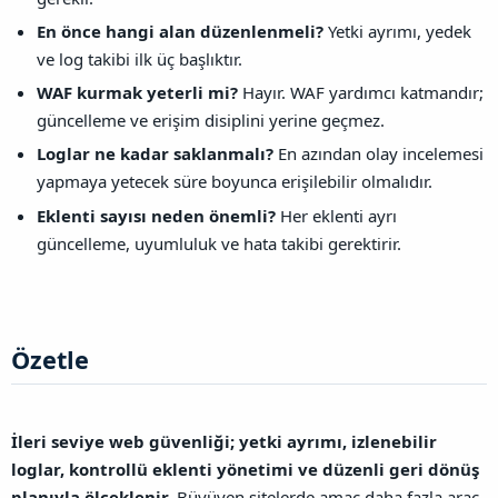
En önce hangi alan düzenlenmeli?
Yetki ayrımı, yedek
ve log takibi ilk üç başlıktır.
WAF kurmak yeterli mi?
Hayır. WAF yardımcı katmandır;
güncelleme ve erişim disiplini yerine geçmez.
Loglar ne kadar saklanmalı?
En azından olay incelemesi
yapmaya yetecek süre boyunca erişilebilir olmalıdır.
Eklenti sayısı neden önemli?
Her eklenti ayrı
güncelleme, uyumluluk ve hata takibi gerektirir.
Özetle​
İleri seviye web güvenliği; yetki ayrımı, izlenebilir
loglar, kontrollü eklenti yönetimi ve düzenli geri dönüş
planıyla ölçeklenir.
Büyüyen sitelerde amaç daha fazla araç