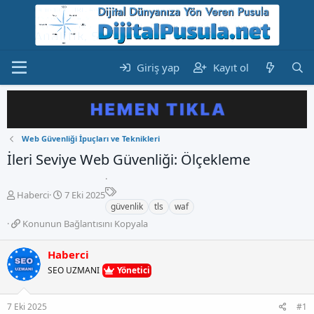
Giriş yap
Kayıt ol
Web Güvenliği İpuçları ve Teknikleri
İleri Seviye Web Güvenliği: Ölçekleme
E
K
B
Haberci
7 Eki 2025
t
o
a
güvenlik
tls
waf
i
n
ş
K
Konunun Bağlantısını Kopyala
k
b
l
o
e
u
a
n
Haberci
t
y
n
u
l
u
g
SEO UZMANI
Yönetici
n
e
b
ı
u
r
a
ç
n
7 Eki 2025
#1
ş
t
B