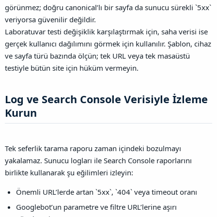
görünmez; doğru canonical’lı bir sayfa da sunucu sürekli `5xx`
veriyorsa güvenilir değildir.
Laboratuvar testi değişiklik karşılaştırmak için, saha verisi ise
gerçek kullanıcı dağılımını görmek için kullanılır. Şablon, cihaz
ve sayfa türü bazında ölçün; tek URL veya tek masaüstü
testiyle bütün site için hüküm vermeyin.
Log ve Search Console Verisiyle İzleme
Kurun​
Tek seferlik tarama raporu zaman içindeki bozulmayı
yakalamaz. Sunucu logları ile Search Console raporlarını
birlikte kullanarak şu eğilimleri izleyin:
Önemli URL’lerde artan `5xx`, `404` veya timeout oranı
Googlebot’un parametre ve filtre URL’lerine aşırı