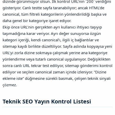
dizinde görünmüyor olsun. İlk kontrol URL’nin `200` verdiğini
gösteriyor. Canlı testte sayfa taranabiliyor; ancak HTML’de
canonical, tüm filtreli kategorilerin yönlendirildiği başka ve
daha genel bir kategoriye işaret ediyor.
Ekip önce URL’nin gerçekten ayrı kullanıcı ihtiyacı taşıyıp
taşımadığına karar veriyor. Ayrı değer sunuyorsa özgün
kategori içeriği, kendi canonical’ı, ilgili iç bağlantılar ve
sitemap kaydı birlikte düzeltiliyor. Sayfa aslında kopyaysa yeni
URL’yi zorla dizine sokmaya çalışmak yerine ana kategoriye
yönlendirme veya tutarlı canonical uygulanıyor.
Değişiklikten
sonra canlı URL tekrar test ediliyor, sitemap gönderimi kontrol
ediliyor ve seçilen canonical zaman içinde izleniyor. “Dizine
ekleme iste” düğmesine sürekli basmak, çelişen teknik sinyali
çözmez.
Teknik SEO Yayın Kontrol Listesi​