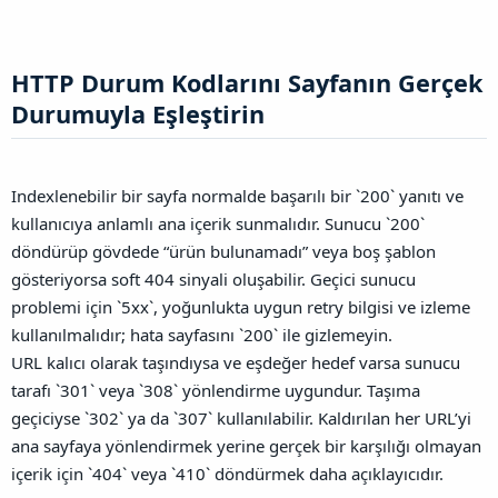
HTTP Durum Kodlarını Sayfanın Gerçek
Durumuyla Eşleştirin​
Indexlenebilir bir sayfa normalde başarılı bir `200` yanıtı ve
kullanıcıya anlamlı ana içerik sunmalıdır. Sunucu `200`
döndürüp gövdede “ürün bulunamadı” veya boş şablon
gösteriyorsa soft 404 sinyali oluşabilir. Geçici sunucu
problemi için `5xx`, yoğunlukta uygun retry bilgisi ve izleme
kullanılmalıdır; hata sayfasını `200` ile gizlemeyin.
URL kalıcı olarak taşındıysa ve eşdeğer hedef varsa sunucu
tarafı `301` veya `308` yönlendirme uygundur. Taşıma
geçiciyse `302` ya da `307` kullanılabilir. Kaldırılan her URL’yi
ana sayfaya yönlendirmek yerine gerçek bir karşılığı olmayan
içerik için `404` veya `410` döndürmek daha açıklayıcıdır.