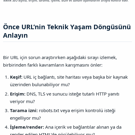
Teknik SEO teşhisi; erişim, tarama, işleme, dizin ve sunum aşamalarını sırayla kontrol eder.
Önce URL’nin Teknik Yaşam Döngüsünü
Anlayın​
Bir URL için sorun araştırırken aşağıdaki sırayı izlemek,
birbirinden farklı kavramların karışmasını önler:
Keşif:
URL iç bağlantı, site haritası veya başka bir kaynak
üzerinden bulunabiliyor mu?
Erişim:
DNS, TLS ve sunucu isteğe tutarlı HTTP yanıtı
veriyor mu?
Tarama izni:
robots.txt veya erişim kontrolü isteği
engelliyor mu?
İşleme/render:
Ana içerik ve bağlantılar alınan ya da
render edilen HTML’de görülebiliyor mu?