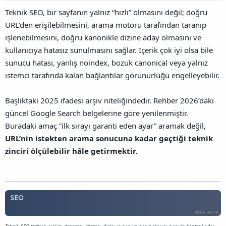
l
a
a
Teknik SEO, bir sayfanın yalnız “hızlı” olmasını değil; doğru
a
r
ğ
t
i
URL’den erişilebilmesini, arama motoru tarafından taranıp
l
a
h
a
işlenebilmesini, doğru kanonikle dizine aday olmasını ve
n
i
n
kullanıcıya hatasız sunulmasını sağlar. İçerik çok iyi olsa bile
t
ı
sunucu hatası, yanlış noindex, bozuk canonical veya yalnız
s
istemci tarafında kalan bağlantılar görünürlüğü engelleyebilir.
ı
n
ı
Başlıktaki 2025 ifadesi arşiv niteliğindedir. Rehber 2026’daki
K
güncel Google Search belgelerine göre yenilenmiştir.
o
Buradaki amaç “ilk sırayı garanti eden ayar” aramak değil,
p
y
URL’nin istekten arama sonucuna kadar geçtiği teknik
a
zinciri ölçülebilir hâle getirmektir.
l
a