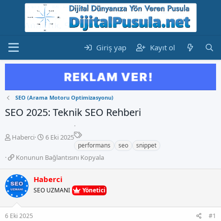
Giriş yap
Kayıt ol
SEO (Arama Motoru Optimizasyonu)
SEO 2025: Teknik SEO Rehberi
E
K
B
Haberci
6 Eki 2025
t
o
a
performans
seo
snippet
i
n
ş
K
Konunun Bağlantısını Kopyala
k
b
l
o
e
u
a
n
Haberci
t
y
n
u
l
u
g
SEO UZMANI
Yönetici
n
e
b
ı
u
r
a
ç
n
6 Eki 2025
#1
ş
t
B