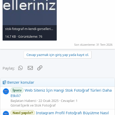
stok-fotograf-m-kendi-gorselleriniz-mi-iste-dogru-secim-icin-ipuclar_1000x120.jpg
14.7 KB · Görüntüleme: 76
Son düzenleme:
31 Tem 2026
Cevap yazmak için giriş yap yada kayıt ol.
WhatsApp
E-posta
Link
Paylaş:
Benzer konular
Web Siteniz İçin Hangi Stok Fotoğraf Türleri Daha
İpucu
Etkili?
Başlatan Haberci
22 Ocak 2025
Cevaplar: 1
Görsel İçerik ve Stok Fotoğraf
Instagram Profil Fotoğrafı Büyütme Nasıl
Nasıl yapılır?