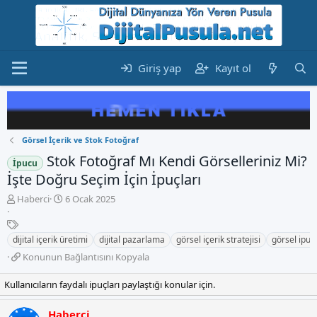
Giriş yap
Kayıt ol
Görsel İçerik ve Stok Fotoğraf
Stok Fotoğraf Mı Kendi Görselleriniz Mi?
İpucu
İşte Doğru Seçim İçin İpuçları
K
B
Haberci
6 Ocak 2025
o
a
n
E
ş
b
t
l
dijital içerik üretimi
dijital pazarlama
görsel içerik stratejisi
görsel ipuçl
u
i
a
K
Konunun Bağlantısını Kopyala
y
k
n
o
u
e
g
n
Kullanıcıların faydalı ipuçları paylaştığı konular için.
b
t
ı
u
a
l
ç
n
ş
e
t
Haberci