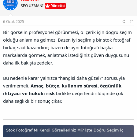
u
l
r
a
SEO UZMANI
Yönetici
n
a
r
B
t
i
a
a
h
6 Ocak 2025
#1
ğ
n
i
l
Bir görselin profesyonel görünmesi, o içerik için doğru seçim
a
olduğu anlamına gelmez. Bazen iyi seçilmiş bir stok fotoğraf
n
t
birkaç saat kazandırır; bazen de aynı fotoğrafı başka
ı
markalarda görmek, anlatmak istediğiniz güven duygusunu
s
ı
daha ilk bakışta zedeler.
n
ı
Bu nedenle karar yalnızca “hangisi daha güzel?” sorusuyla
K
o
verilmemeli.
Amaç, bütçe, kullanım süresi, özgünlük
p
ihtiyacı ve hukuki risk
birlikte değerlendirildiğinde çok
y
a
daha sağlıklı bir sonuç çıkar.
l
a