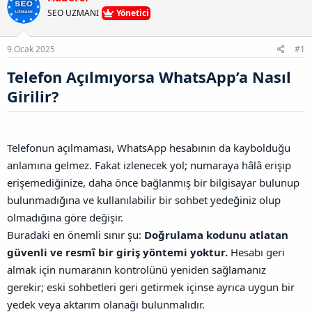
u
l
r
a
SEO UZMANI
Yönetici
n
a
r
B
t
i
a
a
h
9 Ocak 2025
#1
ğ
n
i
l
Telefon Açılmıyorsa WhatsApp’a Nasıl
a
n
Girilir?​
t
ı
s
ı
Telefonun açılmaması, WhatsApp hesabının da kaybolduğu
n
anlamına gelmez. Fakat izlenecek yol; numaraya hâlâ erişip
ı
K
erişemediğinize, daha önce bağlanmış bir bilgisayar bulunup
o
bulunmadığına ve kullanılabilir bir sohbet yedeğiniz olup
p
y
olmadığına göre değişir.
a
Buradaki en önemli sınır şu:
Doğrulama kodunu atlatan
l
güvenli ve resmî bir giriş yöntemi yoktur.
Hesabı geri
a
almak için numaranın kontrolünü yeniden sağlamanız
gerekir; eski sohbetleri geri getirmek içinse ayrıca uygun bir
yedek veya aktarım olanağı bulunmalıdır.