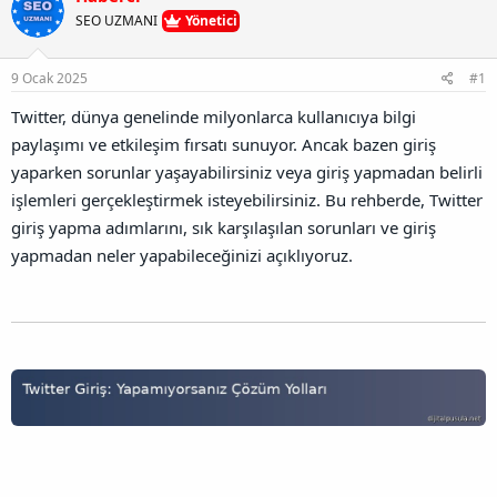
u
l
r
a
SEO UZMANI
Yönetici
n
a
r
B
t
i
a
a
h
9 Ocak 2025
#1
ğ
n
i
l
Twitter, dünya genelinde milyonlarca kullanıcıya bilgi
a
paylaşımı ve etkileşim fırsatı sunuyor. Ancak bazen giriş
n
t
yaparken sorunlar yaşayabilirsiniz veya giriş yapmadan belirli
ı
işlemleri gerçekleştirmek isteyebilirsiniz. Bu rehberde, Twitter
s
ı
giriş yapma adımlarını, sık karşılaşılan sorunları ve giriş
n
yapmadan neler yapabileceğinizi açıklıyoruz.
ı
K
o
p
y
a
l
a