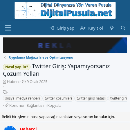
Giriş yap
Kayıt ol
Uygulama Mağazaları ve Optimizasyonu
Twitter Giriş: Yapamıyorsanız
Nasıl yapılır?
Çözüm Yolları
K
B
Haberci
9 Ocak 2025
o
a
n
E
ş
b
t
l
sosyal medya rehberi
twitter çözümleri
twitter giriş hatası
twitter giriş
u
i
a
K
Konunun Bağlantısını Kopyala
y
k
n
o
u
e
g
n
Belirli bir işlemin nasıl yapılacağını anlatan veya soran konular için.
b
t
ı
u
a
l
ç
n
ş
e
t
Haberci