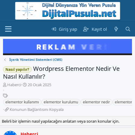
Giriş yap
Kayıt ol
İçerik Yönetimi Sistemleri (CMS)
Wordpress Elementor Nedir Ve
Nasıl yapılır?
Nasıl Kullanılır?
K
B
Haberci
20 Ocak 2025
o
a
n
E
ş
b
t
l
elementor kullanımı
elementor kurulumu
elementor nedir
elementor 
u
i
a
K
Konunun Bağlantısını Kopyala
y
k
n
o
u
e
g
n
Belirli bir işlemin nasıl yapılacağını anlatan veya soran konular için.
b
t
ı
u
a
l
ç
n
ş
e
t
Haberci