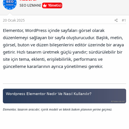
u
l
r
a
SEO UZMANI
Yönetici
n
a
r
B
t
i
a
a
h
20 Ocak 2025
#1
ğ
n
i
l
Elementor, WordPress içinde sayfaları görsel olarak
a
düzenlemeyi sağlayan bir sayfa oluşturucudur. Başlık, metin,
n
t
görsel, buton ve düzen bileşenlerini editör üzerinde bir araya
ı
getirir. Hızlı tasarım üretmek güçlü yanıdır; sürdürülebilir bir
s
ı
site için tema, eklenti, erişilebilirlik, performans ve
n
güncelleme kararlarının ayrıca yönetilmesi gerekir.
ı
K
o
p
y
a
l
a
Elementor, tasarım aracıdır; içerik modeli ve teknik bakım planının yerine geçmez.