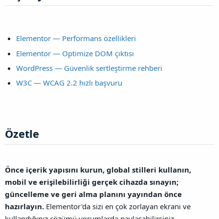
Elementor — Performans özellikleri
Elementor — Optimize DOM çıktısı
WordPress — Güvenlik sertleştirme rehberi
W3C — WCAG 2.2 hızlı başvuru
Özetle​
Önce içerik yapısını kurun, global stilleri kullanın,
mobil ve erişilebilirliği gerçek cihazda sınayın;
güncelleme ve geri alma planını yayından önce
hazırlayın.
Elementor'da sizi en çok zorlayan ekranı ve
kullandığınız çözümü yorumlarda paylaşabilirsiniz.