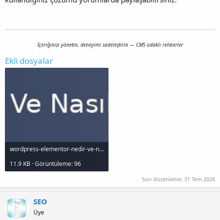
İçeriğinizi yönetin, deneyimi sadeleştirin — CMS odaklı rehberler
Ekli dosyalar
wordpress-elementor-nedir-ve-nasl-kullanlr_1000x120.jpg
11.9 KB · Görüntüleme: 96
Son düzenleme:
31 Tem 2026
SEO
Üye