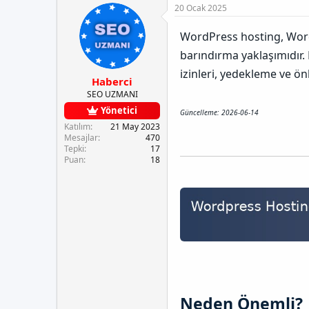
e
u
a
20 Ocak 2025
t
y
n
l
u
g
WordPress hosting, WordP
e
b
ı
r
a
ç
barındırma yaklaşımıdır
ş
t
izinleri, yedekleme ve ön
l
a
Haberci
a
r
SEO UZMANI
t
i
Yönetici
a
h
Güncelleme: 2026-06-14
n
i
Katılım
21 May 2023
Mesajlar
470
Tepki
17
Puan
18
Neden Önemli?​