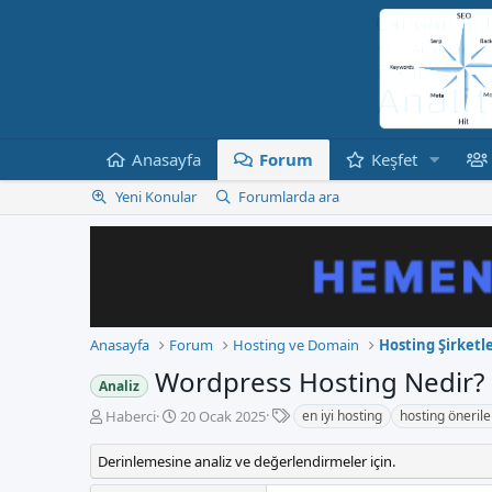
Anasayfa
Forum
Keşfet
Yeni Konular
Forumlarda ara
Anasayfa
Forum
Hosting ve Domain
Hosting Şirketle
Wordpress Hosting Nedir?
Analiz
E
K
B
Haberci
20 Ocak 2025
en iyi hosting
hosting önerile
t
o
a
i
n
ş
Derinlemesine analiz ve değerlendirmeler için.
k
b
l