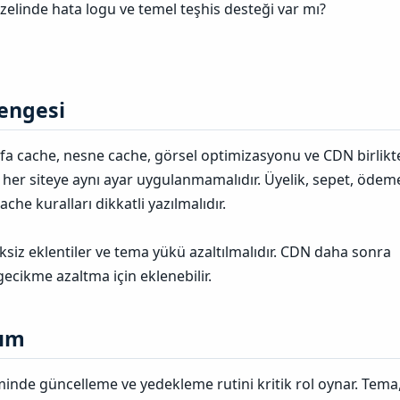
linde hata logu ve temel teşhis desteği var mı?
ngesi​
yfa cache, nesne cache, görsel optimizasyonu ve CDN birlikt
k her siteye aynı ayar uygulanmamalıdır. Üyelik, sepet, ödem
ache kuralları dikkatli yazılmalıdır.
ksiz eklentiler ve tema yükü azaltılmalıdır. CDN daha sonra
gecikme azaltma için eklenebilir.
ım​
nde güncelleme ve yedekleme rutini kritik rol oynar. Tema