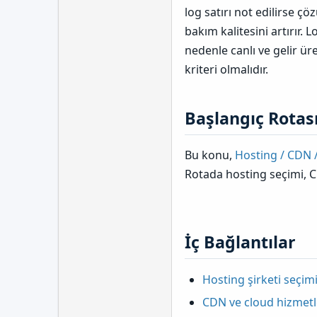
log satırı not edilirse çö
bakım kalitesini artırır.
Lo
nedenle canlı ve gelir ü
kriteri olmalıdır.
Başlangıç Rotas
Bu konu,
Hosting / CDN /
Rotada hosting seçimi, CD
İç Bağlantılar​
Hosting şirketi seçim
CDN ve cloud hizmetl