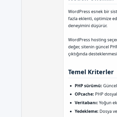
WordPress esnek bir siste
fazla eklenti, optimize e
deneyimini düşürür.
WordPress hosting seçerk
değer, sitenin güncel PHP
çıktığında desteklenmesi
Temel Kriterler​
PHP sürümü:
Güncel 
OPcache:
PHP dosyala
Veritabanı:
Yoğun ekl
Yedekleme:
Dosya ve 