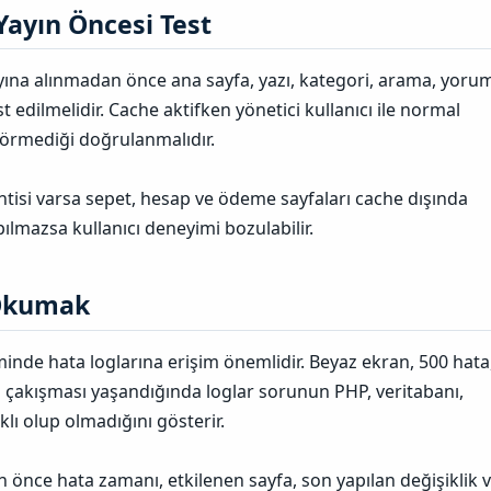
ayın Öncesi Test​
yına alınmadan önce ana sayfa, yazı, kategori, arama, yoru
st edilmelidir. Cache aktifken yönetici kullanıcı ile normal
 görmediği doğrulanmalıdır.
entisi varsa sepet, hesap ve ödeme sayfaları cache dışında
pılmazsa kullanıcı deneyimi bozulabilir.
Okumak​
nde hata loglarına erişim önemlidir. Beyaz ekran, 500 hata
 çakışması yaşandığında loglar sorunun PHP, veritabanı,
klı olup olmadığını gösterir.
önce hata zamanı, etkilenen sayfa, son yapılan değişiklik 