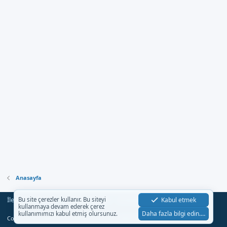
Anasayfa
İletişim
Şartlar
Gizlilik
Yardım
Anasayfa
Kabul etmek
Bu site çerezler kullanır. Bu siteyi
R
kullanmaya devam ederek çerez
S
Daha fazla bilgi edin.…
kullanımımızı kabul etmiş olursunuz.
S
®
Community platform by XenForo
© 2010-2023 XenForo Ltd.