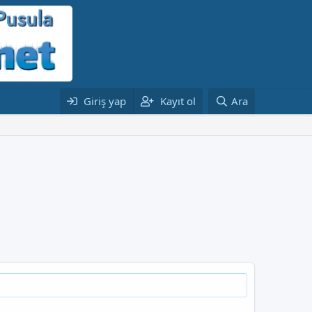
Giriş yap
Kayıt ol
Ara