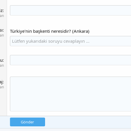
iz
lan
sı
Türkiye'nin başkenti neresidir? (Ankara)
lan
u
lan
aj
lan
Gönder