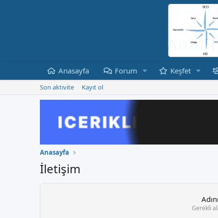
Anasayfa
Forum
Keşfet
Son aktivite
Kayıt ol
Anasayfa
İletişim
Adın
Gerekli a