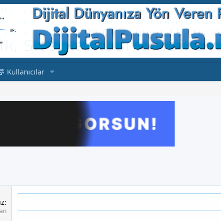
Kullanıcılar
ız
lan