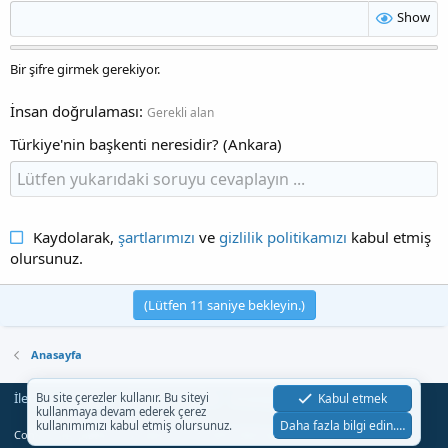
Show
Bir şifre girmek gerekiyor.
İnsan doğrulaması
Gerekli alan
Türkiye'nin başkenti neresidir? (Ankara)
Kaydolarak,
şartlarımızı
ve
gizlilik politikamızı
kabul etmiş
olursunuz.
(Lütfen
11
saniye bekleyin.)
Anasayfa
İletişim
Şartlar
Gizlilik
Yardım
Anasayfa
Kabul etmek
Bu site çerezler kullanır. Bu siteyi
R
kullanmaya devam ederek çerez
S
Daha fazla bilgi edin.…
kullanımımızı kabul etmiş olursunuz.
S
®
Community platform by XenForo
© 2010-2023 XenForo Ltd.