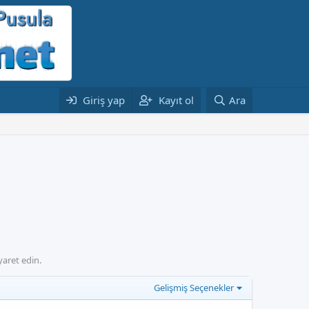
Giriş yap
Kayıt ol
Ara
yaret edin.
Gelişmiş Seçenekler