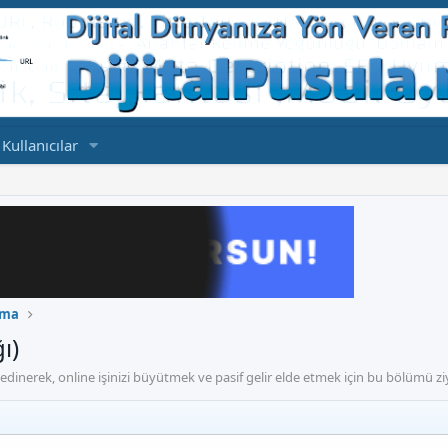
Kullanıcılar
nma
ı)
gi edinerek, online işinizi büyütmek ve pasif gelir elde etmek için bu bölümü zi