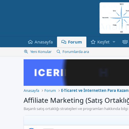
Anasayfa
Forum
Keşfet
Yeni Konular
Forumlarda ara
Anasayfa
Forum
E-Ticaret ve İnternetten Para Kaza
Affiliate Marketing (Satış Ortaklığ
Başarılı satış ortaklığı stratejileri ve programları hakkında bil