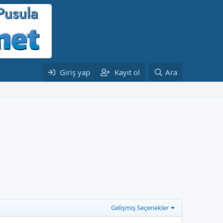
Giriş yap
Kayıt ol
Ara
Gelişmiş Seçenekler