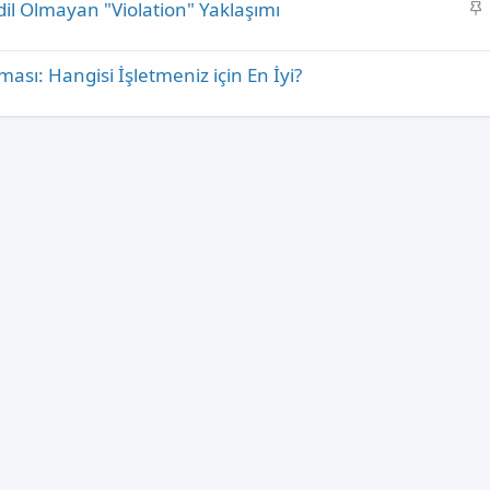
S
dil Olmayan "Violation" Yaklaşımı
a
b
rması: Hangisi İşletmeniz için En İyi?
i
t