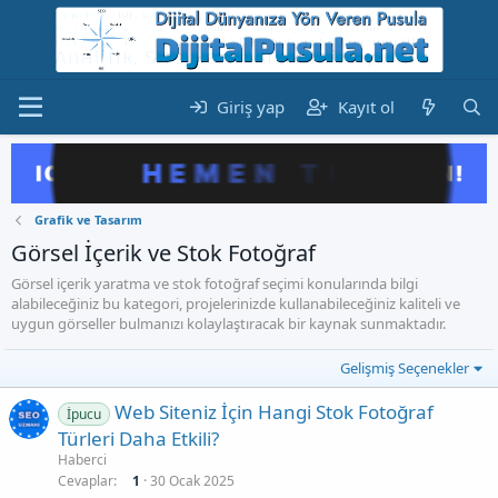
Giriş yap
Kayıt ol
Grafik ve Tasarım
Görsel İçerik ve Stok Fotoğraf
Görsel içerik yaratma ve stok fotoğraf seçimi konularında bilgi
alabileceğiniz bu kategori, projelerinizde kullanabileceğiniz kaliteli ve
uygun görseller bulmanızı kolaylaştıracak bir kaynak sunmaktadır.
Gelişmiş Seçenekler
Web Siteniz İçin Hangi Stok Fotoğraf
İpucu
Türleri Daha Etkili?
Haberci
Cevaplar
1
30 Ocak 2025