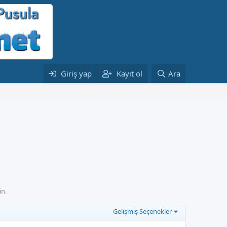
Giriş yap
Kayıt ol
Ara
in.
Gelişmiş Seçenekler