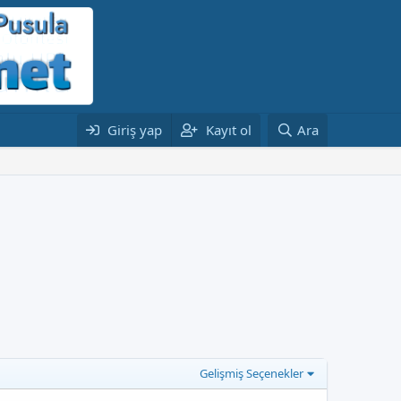
Giriş yap
Kayıt ol
Ara
Gelişmiş Seçenekler