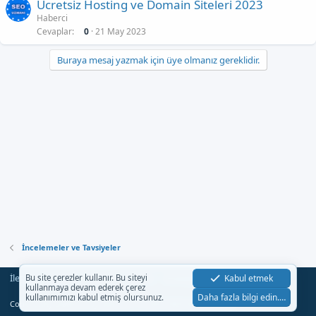
Ücretsiz Hosting ve Domain Siteleri 2023
Haberci
Cevaplar
0
21 May 2023
Buraya mesaj yazmak için üye olmanız gereklidir.
İncelemeler ve Tavsiyeler
İletişim
Şartlar
Gizlilik
Yardım
Anasayfa
Kabul etmek
Bu site çerezler kullanır. Bu siteyi
R
kullanmaya devam ederek çerez
S
Daha fazla bilgi edin.…
kullanımımızı kabul etmiş olursunuz.
S
®
Community platform by XenForo
© 2010-2023 XenForo Ltd.