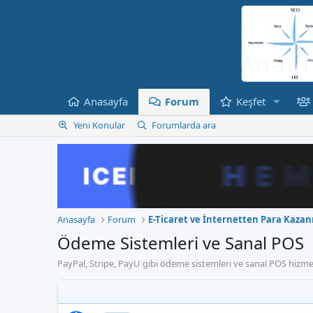
Anasayfa
Forum
Keşfet
Yeni Konular
Forumlarda ara
Anasayfa
Forum
E-Ticaret ve İnternetten Para Kaza
Ödeme Sistemleri ve Sanal POS
PayPal, Stripe, PayU gibi ödeme sistemleri ve sanal POS hizmetle