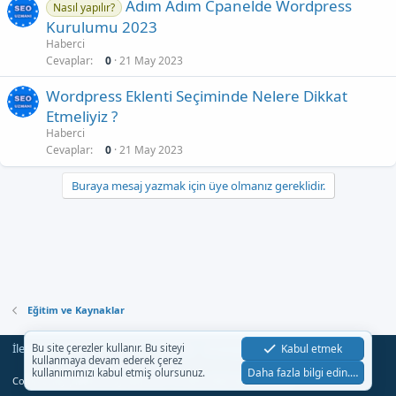
Adım Adım Cpanelde Wordpress
Nasıl yapılır?
Kurulumu 2023
Haberci
Cevaplar
0
21 May 2023
Wordpress Eklenti Seçiminde Nelere Dikkat
Etmeliyiz ?
Haberci
Cevaplar
0
21 May 2023
Buraya mesaj yazmak için üye olmanız gereklidir.
Eğitim ve Kaynaklar
İletişim
Şartlar
Gizlilik
Yardım
Anasayfa
Kabul etmek
Bu site çerezler kullanır. Bu siteyi
R
kullanmaya devam ederek çerez
S
Daha fazla bilgi edin.…
kullanımımızı kabul etmiş olursunuz.
S
®
Community platform by XenForo
© 2010-2023 XenForo Ltd.