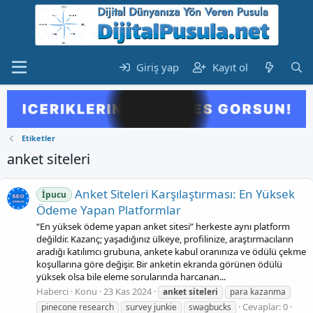
Giriş yap
Kayıt ol
Etiketler
anket siteleri
Anket Siteleri Karşılaştırması: En Yüksek
İpucu
Ödeme Yapan Platformlar
“En yüksek ödeme yapan anket sitesi” herkeste aynı platform
değildir. Kazanç; yaşadığınız ülkeye, profilinize, araştırmacıların
aradığı katılımcı grubuna, ankete kabul oranınıza ve ödülü çekme
koşullarına göre değişir. Bir anketin ekranda görünen ödülü
yüksek olsa bile eleme sorularında harcanan...
Haberci
Konu
23 Kas 2024
anket
siteleri
para kazanma
Cevaplar: 0
pinecone research
survey junkie
swagbucks