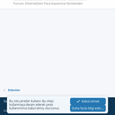
Forum:
İnternetten Para Kazanma Yöntemleri
Etiketler
İletişim
Şartlar
Gizlilik
Yardım
Anasayfa
Kabul etmek
Bu site çerezler kullanır. Bu siteyi
R
kullanmaya devam ederek çerez
S
Daha fazla bilgi edin.…
kullanımımızı kabul etmiş olursunuz.
S
®
Community platform by XenForo
© 2010-2023 XenForo Ltd.