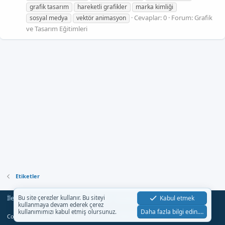
grafik tasarım
hareketli grafikler
marka kimliği
Cevaplar: 0
Forum:
Grafik
sosyal medya
vektör animasyon
ve Tasarım Eğitimleri
Etiketler
İletişim
Şartlar
Gizlilik
Yardım
Anasayfa
Kabul etmek
Bu site çerezler kullanır. Bu siteyi
R
kullanmaya devam ederek çerez
S
Daha fazla bilgi edin.…
kullanımımızı kabul etmiş olursunuz.
S
®
Community platform by XenForo
© 2010-2023 XenForo Ltd.