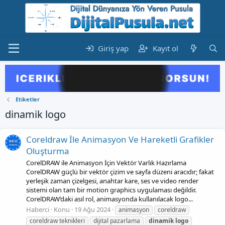
Giriş yap
Kayıt ol
Etiketler
dinamik logo
Coreldraw İle Animasyon Ve Hareketli Grafikler
Oluşturma
CorelDRAW ile Animasyon İçin Vektör Varlık Hazırlama
CorelDRAW güçlü bir vektör çizim ve sayfa düzeni aracıdır; fakat
yerleşik zaman çizelgesi, anahtar kare, ses ve video render
sistemi olan tam bir motion graphics uygulaması değildir.
CorelDRAW’daki asıl rol, animasyonda kullanılacak logo...
Haberci
Konu
19 Ağu 2024
animasyon
coreldraw
coreldraw teknikleri
dijital pazarlama
dinamik
logo