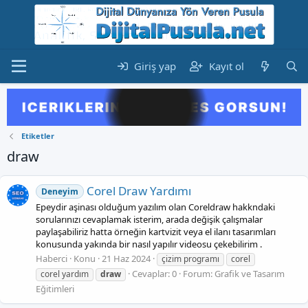
Giriş yap
Kayıt ol
Etiketler
draw
Corel Draw Yardımı
Deneyim
Epeydir aşinası olduğum yazılım olan Coreldraw hakkndaki
sorularınızı cevaplamak isterim, arada değişik çalışmalar
paylaşabiliriz hatta örneğin kartvizit veya el ilanı tasarımları
konusunda yakında bir nasıl yapılır videosu çekebilirim .
Haberci
Konu
21 Haz 2024
çizim programı
corel
Cevaplar: 0
Forum:
Grafik ve Tasarım
corel yardım
draw
Eğitimleri