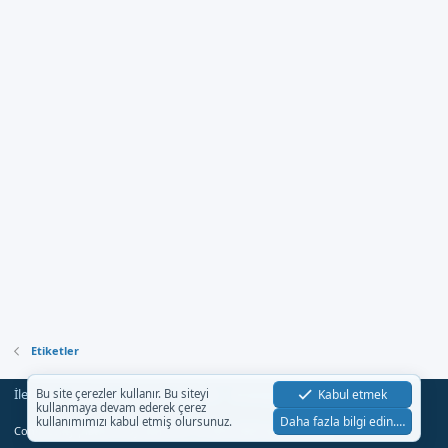
Etiketler
İletişim
Şartlar
Gizlilik
Yardım
Anasayfa
Kabul etmek
Bu site çerezler kullanır. Bu siteyi
R
kullanmaya devam ederek çerez
S
Daha fazla bilgi edin.…
kullanımımızı kabul etmiş olursunuz.
S
®
Community platform by XenForo
© 2010-2023 XenForo Ltd.