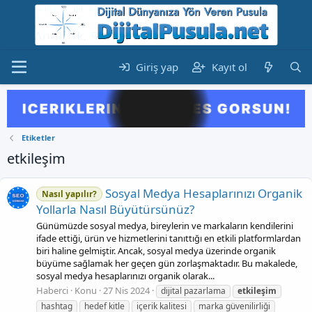
Giriş yap
Kayıt ol
Etiketler
etkileşim
Sosyal Medya Hesaplarınızı Organik
Nasıl yapılır?
Yollarla Nasıl Büyütürsünüz?
Günümüzde sosyal medya, bireylerin ve markaların kendilerini
ifade ettiği, ürün ve hizmetlerini tanıttığı en etkili platformlardan
biri haline gelmiştir. Ancak, sosyal medya üzerinde organik
büyüme sağlamak her geçen gün zorlaşmaktadır. Bu makalede,
sosyal medya hesaplarınızı organik olarak...
Haberci
Konu
27 Nis 2024
dijital pazarlama
etkileşim
hashtag
hedef kitle
içerik kalitesi
marka güvenilirliği