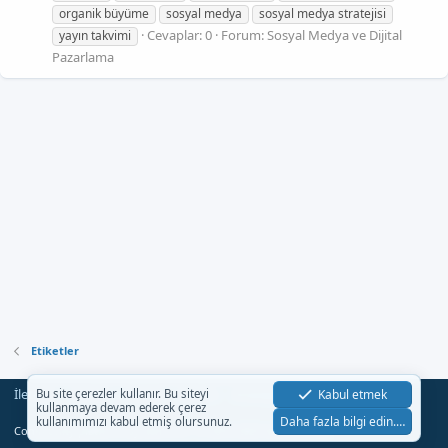
organik büyüme
sosyal medya
sosyal medya stratejisi
Cevaplar: 0
Forum:
Sosyal Medya ve Dijital
yayın takvimi
Pazarlama
Etiketler
İletişim
Şartlar
Gizlilik
Yardım
Anasayfa
Kabul etmek
Bu site çerezler kullanır. Bu siteyi
R
kullanmaya devam ederek çerez
S
Daha fazla bilgi edin.…
kullanımımızı kabul etmiş olursunuz.
S
®
Community platform by XenForo
© 2010-2023 XenForo Ltd.