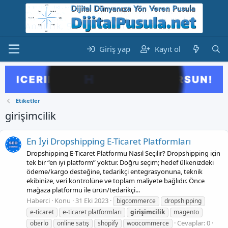
Giriş yap
Kayıt ol
Etiketler
girişimcilik
En İyi Dropshipping E-Ticaret Platformları
Dropshipping E-Ticaret Platformu Nasıl Seçilir? Dropshipping için
tek bir “en iyi platform” yoktur. Doğru seçim; hedef ülkenizdeki
ödeme/kargo desteğine, tedarikçi entegrasyonuna, teknik
ekibinize, veri kontrolüne ve toplam maliyete bağlıdır. Önce
mağaza platformu ile ürün/tedarikçi...
Haberci
Konu
31 Eki 2023
bigcommerce
dropshipping
e-ticaret
e-ticaret platformları
girişimcilik
magento
Cevaplar: 0
oberlo
online satış
shopify
woocommerce