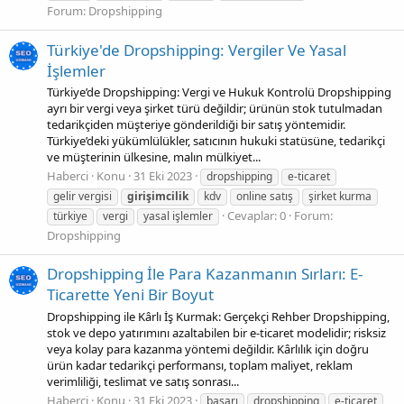
Forum:
Dropshipping
Türkiye'de Dropshipping: Vergiler Ve Yasal
İşlemler
Türkiye’de Dropshipping: Vergi ve Hukuk Kontrolü Dropshipping
ayrı bir vergi veya şirket türü değildir; ürünün stok tutulmadan
tedarikçiden müşteriye gönderildiği bir satış yöntemidir.
Türkiye’deki yükümlülükler, satıcının hukuki statüsüne, tedarikçi
ve müşterinin ülkesine, malın mülkiyet...
Haberci
Konu
31 Eki 2023
dropshipping
e-ticaret
gelir vergisi
girişimcilik
kdv
online satış
şirket kurma
Cevaplar: 0
Forum:
türkiye
vergi
yasal işlemler
Dropshipping
Dropshipping İle Para Kazanmanın Sırları: E-
Ticarette Yeni Bir Boyut
Dropshipping ile Kârlı İş Kurmak: Gerçekçi Rehber Dropshipping,
stok ve depo yatırımını azaltabilen bir e-ticaret modelidir; risksiz
veya kolay para kazanma yöntemi değildir. Kârlılık için doğru
ürün kadar tedarikçi performansı, toplam maliyet, reklam
verimliliği, teslimat ve satış sonrası...
Haberci
Konu
31 Eki 2023
başarı
dropshipping
e-ticaret