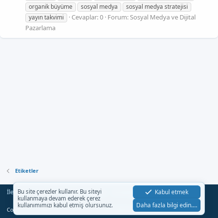
organik büyüme
sosyal medya
sosyal medya stratejisi
Cevaplar: 0
Forum:
Sosyal Medya ve Dijital
yayın takvimi
Pazarlama
Etiketler
İletişim
Şartlar
Gizlilik
Yardım
Anasayfa
Kabul etmek
Bu site çerezler kullanır. Bu siteyi
R
kullanmaya devam ederek çerez
S
Daha fazla bilgi edin.…
kullanımımızı kabul etmiş olursunuz.
S
®
Community platform by XenForo
© 2010-2023 XenForo Ltd.