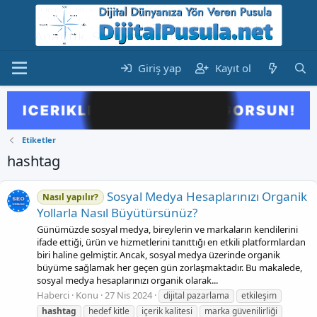
Giriş yap
Kayıt ol
Etiketler
hashtag
Sosyal Medya Hesaplarınızı Organik
Nasıl yapılır?
Yollarla Nasıl Büyütürsünüz?
Günümüzde sosyal medya, bireylerin ve markaların kendilerini
ifade ettiği, ürün ve hizmetlerini tanıttığı en etkili platformlardan
biri haline gelmiştir. Ancak, sosyal medya üzerinde organik
büyüme sağlamak her geçen gün zorlaşmaktadır. Bu makalede,
sosyal medya hesaplarınızı organik olarak...
Haberci
Konu
27 Nis 2024
dijital pazarlama
etkileşim
hashtag
hedef kitle
içerik kalitesi
marka güvenilirliği