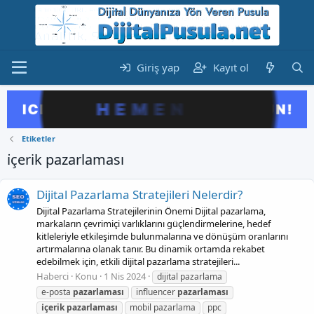
Giriş yap
Kayıt ol
Etiketler
i̇çerik pazarlaması
Dijital Pazarlama Stratejileri Nelerdir?
Dijital Pazarlama Stratejilerinin Önemi Dijital pazarlama,
markaların çevrimiçi varlıklarını güçlendirmelerine, hedef
kitleleriyle etkileşimde bulunmalarına ve dönüşüm oranlarını
artırmalarına olanak tanır. Bu dinamik ortamda rekabet
edebilmek için, etkili dijital pazarlama stratejileri...
Haberci
Konu
1 Nis 2024
dijital pazarlama
e-posta
pazarlaması
influencer
pazarlaması
i̇çerik
pazarlaması
mobil pazarlama
ppc