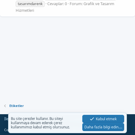
Cevaplar: 0
Forum:
Grafik ve Tasarım
tasarımdarenk
Hizmetleri
Etiketler
İletişim
Şartlar
Gizlilik
Yardım
Anasayfa
Kabul etmek
Bu site çerezler kullanır. Bu siteyi
R
kullanmaya devam ederek çerez
S
Daha fazla bilgi edin.…
kullanımımızı kabul etmiş olursunuz.
S
®
Community platform by XenForo
© 2010-2023 XenForo Ltd.