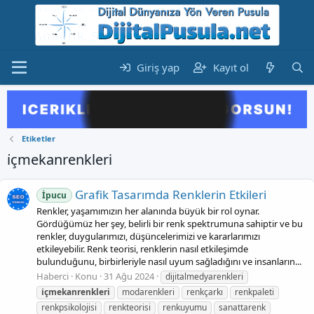
Giriş yap
Kayıt ol
Etiketler
i̇çmekanrenkleri
Grafik Tasarımda Renklerin Etkileri
İpucu
Renkler, yaşamımızın her alanında büyük bir rol oynar.
Gördüğümüz her şey, belirli bir renk spektrumuna sahiptir ve bu
renkler, duygularımızı, düşüncelerimizi ve kararlarımızı
etkileyebilir. Renk teorisi, renklerin nasıl etkileşimde
bulunduğunu, birbirleriyle nasıl uyum sağladığını ve insanların...
Haberci
Konu
31 Ağu 2024
dijitalmedyarenkleri
i̇çmekanrenkleri
modarenkleri
renkçarkı
renkpaleti
renkpsikolojisi
renkteorisi
renkuyumu
sanattarenk