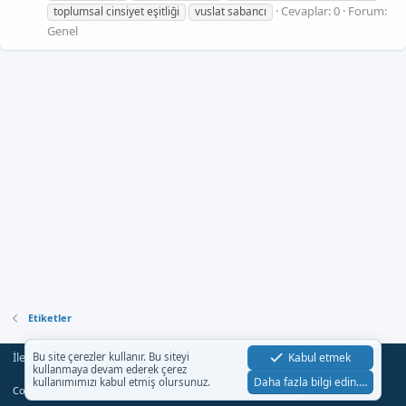
Cevaplar: 0
Forum:
toplumsal cinsiyet eşitliği
vuslat sabancı
Genel
Etiketler
İletişim
Şartlar
Gizlilik
Yardım
Anasayfa
Kabul etmek
Bu site çerezler kullanır. Bu siteyi
R
kullanmaya devam ederek çerez
S
Daha fazla bilgi edin.…
kullanımımızı kabul etmiş olursunuz.
S
®
Community platform by XenForo
© 2010-2023 XenForo Ltd.