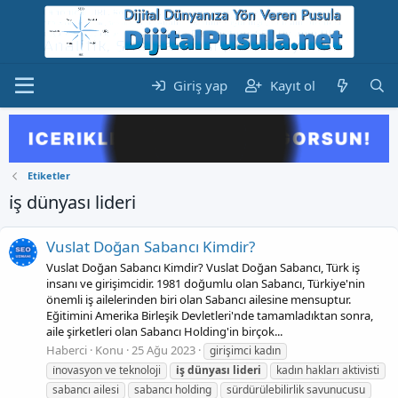
Giriş yap
Kayıt ol
Etiketler
i̇ş dünyası lideri
Vuslat Doğan Sabancı Kimdir?
Vuslat Doğan Sabancı Kimdir? Vuslat Doğan Sabancı, Türk iş
insanı ve girişimcidir. 1981 doğumlu olan Sabancı, Türkiye'nin
önemli iş ailelerinden biri olan Sabancı ailesine mensuptur.
Eğitimini Amerika Birleşik Devletleri'nde tamamladıktan sonra,
aile şirketleri olan Sabancı Holding'in birçok...
Haberci
Konu
25 Ağu 2023
girişimci kadın
i̇novasyon ve teknoloji
i̇ş
dünyası
lideri
kadın hakları aktivisti
sabancı ailesi
sabancı holding
sürdürülebilirlik savunucusu