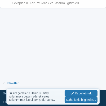
Cevaplar: 0
Forum:
Grafik ve Tasarım Eğitimleri
Etiketler
İletişim
Şartlar
Gizlilik
Yardım
Anasayfa
Kabul etmek
Bu site çerezler kullanır. Bu siteyi
R
kullanmaya devam ederek çerez
S
Daha fazla bilgi edin.…
kullanımımızı kabul etmiş olursunuz.
S
®
Community platform by XenForo
© 2010-2023 XenForo Ltd.