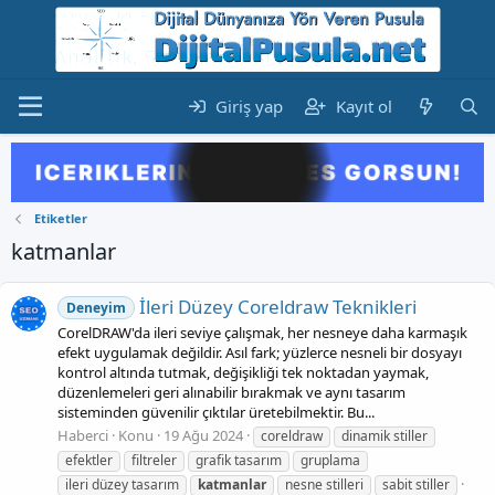
Giriş yap
Kayıt ol
Etiketler
katmanlar
İleri Düzey Coreldraw Teknikleri
Deneyim
CorelDRAW'da ileri seviye çalışmak, her nesneye daha karmaşık
efekt uygulamak değildir. Asıl fark; yüzlerce nesneli bir dosyayı
kontrol altında tutmak, değişikliği tek noktadan yaymak,
düzenlemeleri geri alınabilir bırakmak ve aynı tasarım
sisteminden güvenilir çıktılar üretebilmektir. Bu...
Haberci
Konu
19 Ağu 2024
coreldraw
dinamik stiller
efektler
filtreler
grafik tasarım
gruplama
ileri düzey tasarım
katmanlar
nesne stilleri
sabit stiller