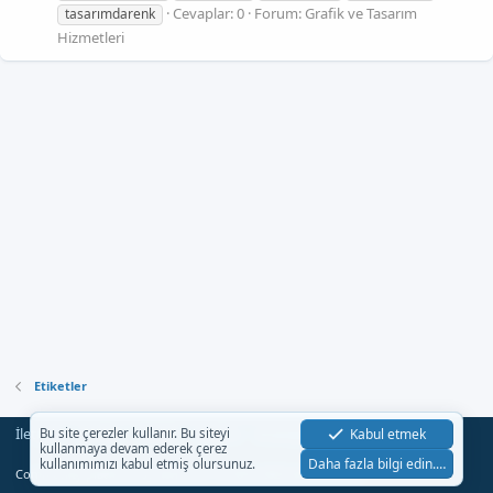
Cevaplar: 0
Forum:
Grafik ve Tasarım
tasarımdarenk
Hizmetleri
Etiketler
İletişim
Şartlar
Gizlilik
Yardım
Anasayfa
Kabul etmek
Bu site çerezler kullanır. Bu siteyi
R
kullanmaya devam ederek çerez
S
Daha fazla bilgi edin.…
kullanımımızı kabul etmiş olursunuz.
S
®
Community platform by XenForo
© 2010-2023 XenForo Ltd.