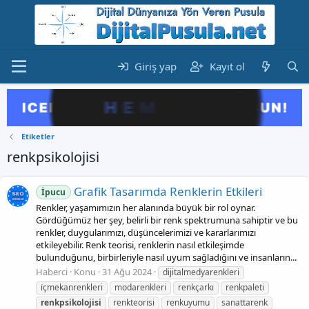
Giriş yap
Kayıt ol
Etiketler
renkpsikolojisi
Grafik Tasarımda Renklerin Etkileri
İpucu
Renkler, yaşamımızın her alanında büyük bir rol oynar.
Gördüğümüz her şey, belirli bir renk spektrumuna sahiptir ve bu
renkler, duygularımızı, düşüncelerimizi ve kararlarımızı
etkileyebilir. Renk teorisi, renklerin nasıl etkileşimde
bulunduğunu, birbirleriyle nasıl uyum sağladığını ve insanların...
Haberci
Konu
31 Ağu 2024
dijitalmedyarenkleri
i̇çmekanrenkleri
modarenkleri
renkçarkı
renkpaleti
renkpsikolojisi
renkteorisi
renkuyumu
sanattarenk