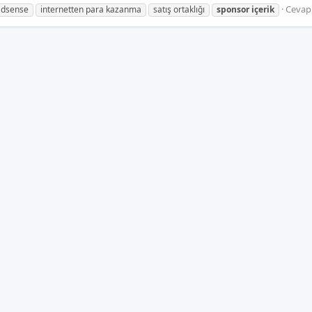
Cevapl
adsense
internetten para kazanma
satış ortaklığı
sponsor
içerik