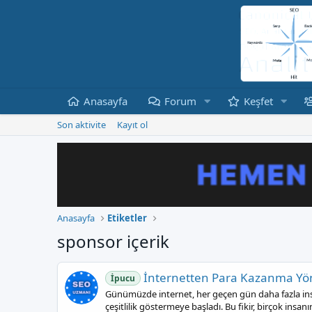
Anasayfa
Forum
Keşfet
Son aktivite
Kayıt ol
Anasayfa
Etiketler
sponsor içerik
İnternetten Para Kazanma Yö
İpucu
Günümüzde internet, her geçen gün daha fazla insa
çeşitlilik göstermeye başladı. Bu fikir, birçok insanı