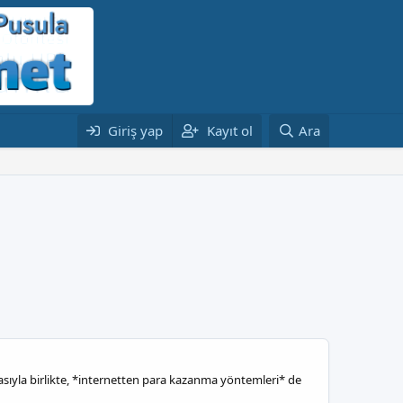
Giriş yap
Kayıt ol
Ara
asıyla birlikte, *internetten para kazanma yöntemleri* de