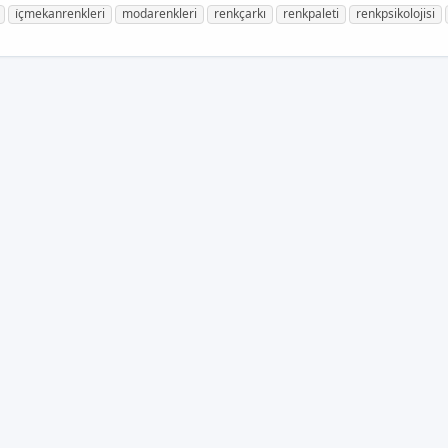
i̇çmekanrenkleri
modarenkleri
renkçarkı
renkpaleti
renkpsikolojisi