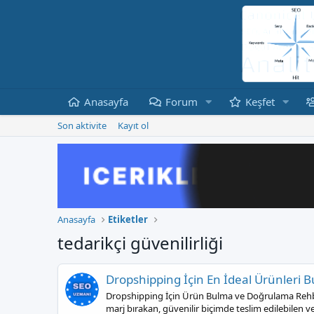
Anasayfa
Forum
Keşfet
Son aktivite
Kayıt ol
Anasayfa
Etiketler
tedarikçi güvenilirliği
Dropshipping İçin En İdeal Ürünleri Bu
Dropshipping İçin Ürün Bulma ve Doğrulama Rehberi
marj bırakan, güvenilir biçimde teslim edilebilen ve k