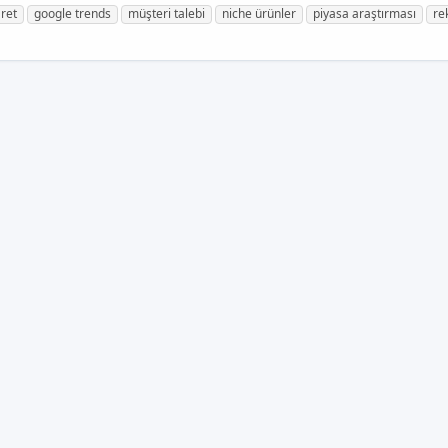
aret
google trends
müşteri talebi
niche ürünler
piyasa araştırması
re