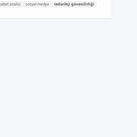
kabet analizi
sosyal medya
tedarikçi
güvenilirliği