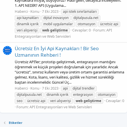
kaynaklara ihtiyaç duyuyoruz? Hadi gelin, detaylıca inceleyelim.
1. API NEDİR? API (Uygulama...
Haberci
Konu
7 Eki 2023
api i̇stek sınırlamaları
api kaynakları
dijital i̇novasyon
dijitalpusula.net
dinamik i̇çerik
mobil uygulamalar
otomasyon
ücretsiz api
Cevaplar: 0
Forum:
API
veri alışverişi
web
geliştirme
Entegrasyonları ve Web Servisleri
Ücretsiz En İyi Api Kaynakları ! Bir Seo
Uzmanının Rehberi !
Ücretsiz API’ler; prototip geliştirmek, entegrasyon mantığını
öğrenmek ve küçük projeleri doğrulamak için yararlıdır. Ancak
“ücretsiz”, sınırsız kullanım veya üretim ortamı garantisi anlamına
gelmez. Kota, lisans, veri kalitesi, gizlilik ve hizmet sürekliliği
baştan incelenmelidir. Güncel Üç...
Haberci
Konu
7 Eki 2023
api
dijital trendler
dijitalpusula.net
dinamik i̇çerik
entegrasyon
otomasyon
Cevaplar: 0
seo
ücretsiz api
veri alışverişi
web
geliştirme
Forum:
API Entegrasyonları ve Web Servisleri
Etiketler