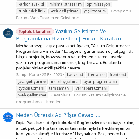
karbon ayak izi
minimalist tasarım
optimizasyon
Cevaplar: 0
sürdürülebilirlik
web
geliştirme
yeşil tasarım
Forum:
Web Tasarım ve Geliştirme
Yazılım Geliştirme Ve
Topluluk kuralları
Programlama Hizmetleri | Forum Kuralları
Merhaba sevgili dijitalpusula.net üyeleri, "Yazılım Geliştirme ve
Programlama Hizmetleri" kategorisi, günümüzün dijital çağında
birçok projenin, inovasyonun ve ilerlemenin temel taşı olan
yazılım ve programlamanın öne çıktığı bir alan. Bu alanda
projelerinizi en etkili şekilde hayata...
Sahip
Konu
25 Eki 2023
back-end
freelance
front-end
java
geliştirme
mobil uygulama
oyun programlama
python uzmanı
tam zamanlı
veritabanı uzmanı
Cevaplar: 0
Forum:
Yazılım Geliştirme ve
web
geliştirme
Programlama Hizmetleri
Neden Ücretsiz Api ? İşte Cevabı ...
DijitalPusula.net değerli okurları! Bugün sizlere sıkça başvurulan,
ancak pek çok kişi tarafından tam anlamıyla fark edilmeyen bir
konuyu ele alacağız: Ücretsiz API kaynakları. Peki, neden bu