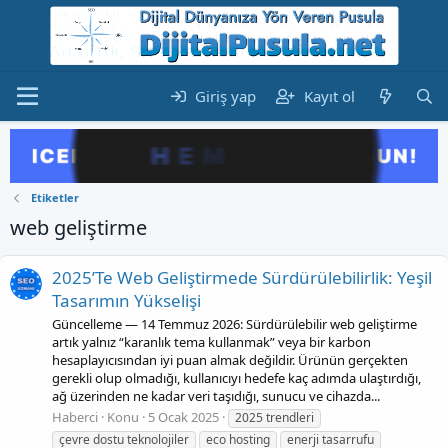
Giriş yap
Kayıt ol
Etiketler
web geliştirme
2025’Te Web Geliştirmede Sürdürülebilirlik: Yeşil
Tasarımın Yükselişi
Güncelleme — 14 Temmuz 2026: Sürdürülebilir web geliştirme
artık yalnız “karanlık tema kullanmak” veya bir karbon
hesaplayıcısından iyi puan almak değildir. Ürünün gerçekten
gerekli olup olmadığı, kullanıcıyı hedefe kaç adımda ulaştırdığı,
ağ üzerinden ne kadar veri taşıdığı, sunucu ve cihazda...
Haberci
Konu
5 Ocak 2025
2025 trendleri
çevre dostu teknolojiler
eco hosting
enerji tasarrufu