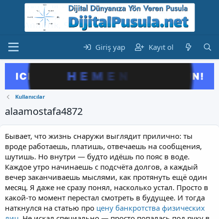
Giriş yap
Kayıt ol
Kullanıcılar
alaamostafa4872
Бывает, что жизнь снаружи выглядит прилично: ты
вроде работаешь, платишь, отвечаешь на сообщения,
шутишь. Но внутри — будто идёшь по пояс в воде.
Каждое утро начинаешь с подсчёта долгов, а каждый
вечер заканчиваешь мыслями, как протянуть ещё один
месяц. Я даже не сразу понял, насколько устал. Просто в
какой-то момент перестал смотреть в будущее. И тогда
наткнулся на статью про
цену банкротства физических
лиц
. Не искал специально — просто попалась под руку в