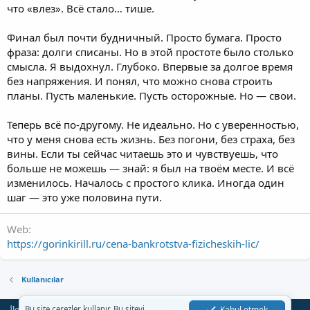
что «влез». Всё стало… тише.
Финал был почти будничный. Просто бумага. Просто
фраза: долги списаны. Но в этой простоте было столько
смысла. Я выдохнул. Глубоко. Впервые за долгое время
без напряжения. И понял, что можно снова строить
планы. Пусть маленькие. Пусть осторожные. Но — свои.
Теперь всё по-другому. Не идеально. Но с уверенностью,
что у меня снова есть жизнь. Без погони, без страха, без
вины. Если ты сейчас читаешь это и чувствуешь, что
больше не можешь — знай: я был на твоём месте. И всё
изменилось. Началось с простого клика. Иногда один
шаг — это уже половина пути.
Web
https://gorinkirill.ru/cena-bankrotstva-fizicheskih-lic/
Kullanıcılar
İletişim
Şartlar
Gizlilik
Yardım
Anasayfa
Kabul etmek
Bu site çerezler kullanır. Bu siteyi
R