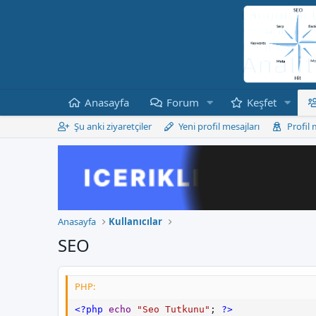
Anasayfa
Forum
Keşfet
Şu anki ziyaretçiler
Yeni profil mesajları
Profil 
Anasayfa
Kullanıcılar
SEO
PHP:
<?php
echo
"Seo Tutkunu"
;
?>