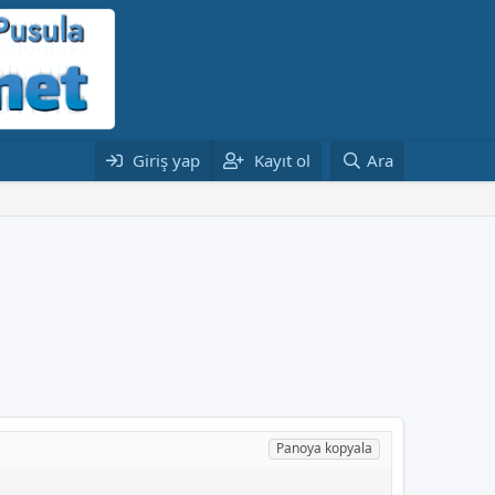
Giriş yap
Kayıt ol
Ara
Panoya kopyala