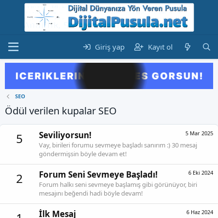
Giriş yap
Kayıt ol
SEO
Ödül verilen kupalar SEO
Seviliyorsun!
5 Mar 2025
5
Vay, birileri forumu sevmeye başladı sanırım :) 30 mesaj
göndermişsin böyle devam et!
Forum Seni Sevmeye Başladı!
6 Eki 2024
2
Forum halkı seni sevmeye başlamış gibi görünüyor, biri
mesajını beğendi hadi böyle devam!
İlk Mesaj
6 Haz 2024
1