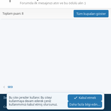
Forumda ilk mesajınızı atın ve bu ödülü alın :)
Toplam puan: 8
Tüm kupaları göster
SEO
İletişim
Şartlar
Gizlilik
Yardım
Anasayfa
Kabul etmek
Bu site çerezler kullanır. Bu siteyi
R
kullanmaya devam ederek çerez
S
Daha fazla bilgi edin.…
kullanımımızı kabul etmiş olursunuz.
S
®
Community platform by XenForo
© 2010-2023 XenForo Ltd.