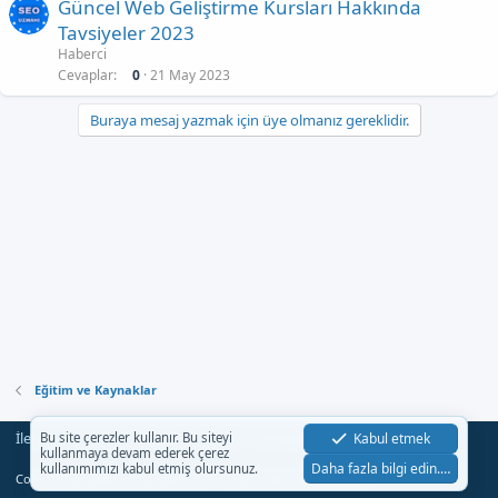
Güncel Web Geliştirme Kursları Hakkında
Tavsiyeler 2023
Haberci
Cevaplar
0
21 May 2023
Buraya mesaj yazmak için üye olmanız gereklidir.
Eğitim ve Kaynaklar
İletişim
Şartlar
Gizlilik
Yardım
Anasayfa
Kabul etmek
Bu site çerezler kullanır. Bu siteyi
R
kullanmaya devam ederek çerez
S
Daha fazla bilgi edin.…
kullanımımızı kabul etmiş olursunuz.
S
®
Community platform by XenForo
© 2010-2023 XenForo Ltd.